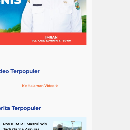
deo Terpopuler
Ke Halaman Video
rita Terpopuler
Pos KJM PT Masmindo
Jadi Garda Aspirasi