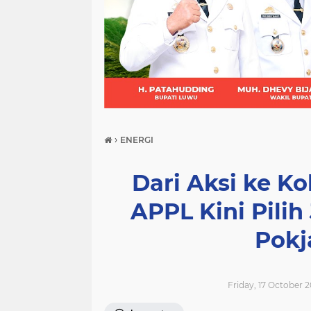
(21)
(9)
(7)
›
ENERGI
Dari Aksi ke K
APPL Kini Pilih
Pokj
Friday, 17 October 2