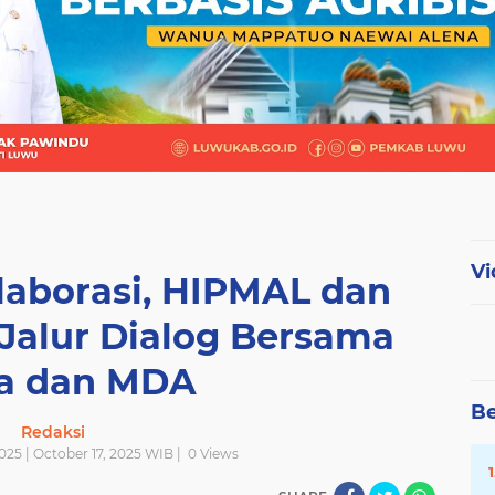
Vi
olaborasi, HIPMAL dan
 Jalur Dialog Bersama
a dan MDA
Be
Redaksi
025 | October 17, 2025 WIB |
0
Views