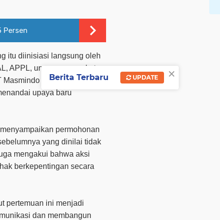
5 Persen
 itu diinisiasi langsung oleh
AL, APPL, unsur masyarakat,
×
Berita Terbaru
UPDATE
 Masmindo Dwi Area (MDA)
.
 menandai upaya baru
L menyampaikan permohonan
ebelumnya yang dinilai tidak
 juga mengakui bahwa aksi
ihak berkepentingan secara
t pertemuan ini menjadi
omunikasi dan membangun