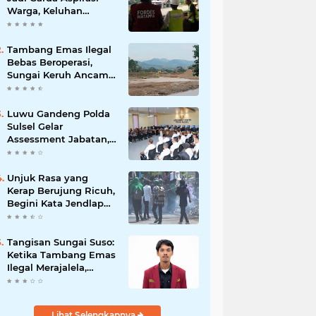
Warga, Keluhan
Ditangani Maksimal
24 Jam
Tambang Emas Ilegal
Bebas Beroperasi,
Sungai Keruh Ancam
Sawah dan Air Bersih
Warga Luwu
Luwu Gandeng Polda
Sulsel Gelar
Assessment Jabatan,
Perkuat Penempatan
ASN Berbasis
Kompetensi
Unjuk Rasa yang
Kerap Berujung Ricuh,
Begini Kata Jendlap
API
Tangisan Sungai Suso:
Ketika Tambang Emas
Ilegal Merajalela,
Negara Seolah
Memilih Diam
Lihat Selengkapnya