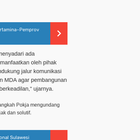
Pertamina–Pemprov
menyadari ada
manfaatkan oleh pihak
dukung jalur komunikasi
dan MDA agar pembangunan
berkeadilan,” ujarnya.
 langkah Pokja mengundang
ak dan solutif.
onal Sulawesi