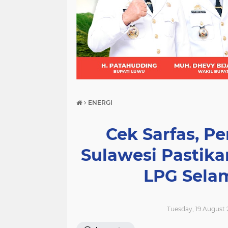
(21)
(9)
(7)
›
ENERGI
Cek Sarfas, P
Sulawesi Pastika
LPG Sela
Tuesday, 19 August 