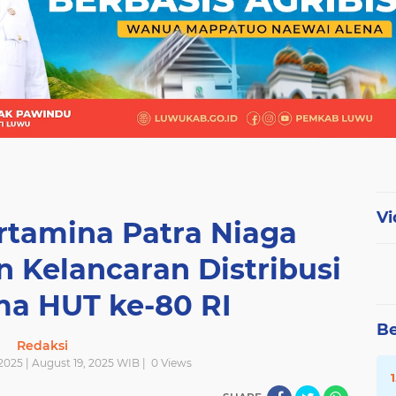
Vi
ertamina Patra Niaga
n Kelancaran Distribusi
ma HUT ke-80 RI
Be
Redaksi
2025 | August 19, 2025 WIB |
0
Views