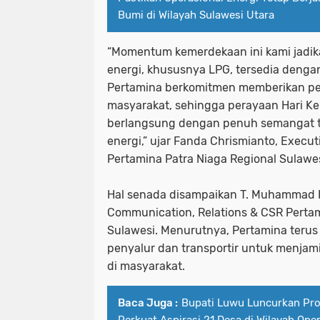
Bumi di Wilayah Sulawesi Utara
“Momentum kemerdekaan ini kami jadik
energi, khususnya LPG, tersedia denga
Pertamina berkomitmen memberikan pel
masyarakat, sehingga perayaan Hari K
berlangsung dengan penuh semangat t
energi,” ujar Fanda Chrismianto, Execu
Pertamina Patra Niaga Regional Sulawes
Hal senada disampaikan T. Muhammad 
Communication, Relations & CSR Pertam
Sulawesi. Menurutnya, Pertamina terus
penyalur dan transportir untuk menjami
di masyarakat.
Baca Juga :
Bupati Luwu Luncurkan Pr
Perkuat Aspirasi 21 Desa di Wilayah Op