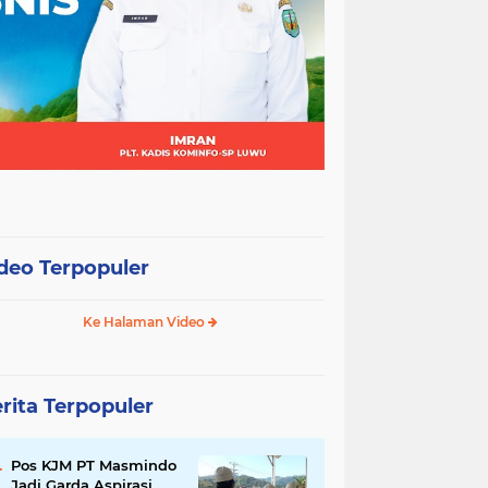
deo Terpopuler
Ke Halaman Video
rita Terpopuler
Pos KJM PT Masmindo
Jadi Garda Aspirasi