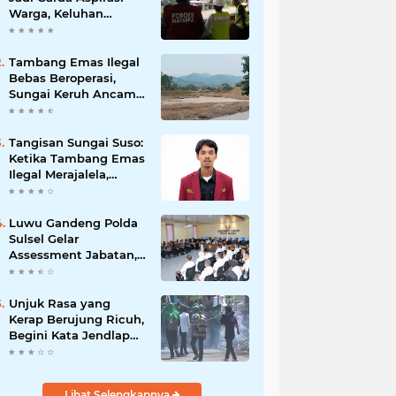
Warga, Keluhan
Ditangani Maksimal
24 Jam
Tambang Emas Ilegal
Bebas Beroperasi,
Sungai Keruh Ancam
Sawah dan Air Bersih
Warga Luwu
Tangisan Sungai Suso:
Ketika Tambang Emas
Ilegal Merajalela,
Negara Seolah
Memilih Diam
Luwu Gandeng Polda
Sulsel Gelar
Assessment Jabatan,
Perkuat Penempatan
ASN Berbasis
Kompetensi
Unjuk Rasa yang
Kerap Berujung Ricuh,
Begini Kata Jendlap
API
Lihat Selengkapnya