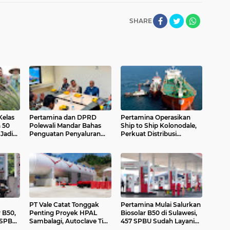
SHARE
Kelas
Pertamina dan DPRD
Pertamina Operasikan
 50
Polewali Mandar Bahas
Ship to Ship Kolonodale,
Jadi
Penguatan Penyaluran
Perkuat Distribusi
BBM dan LPG Bersubsidi
Biosolar B50 di Sulawesi
PT Vale Catat Tonggak
Pertamina Mulai Salurkan
 B50,
Penting Proyek HPAL
Biosolar B50 di Sulawesi,
0 SPBU
Sambalagi, Autoclave Tiba
457 SPBU Sudah Layani
di Morowali
Masyarakat