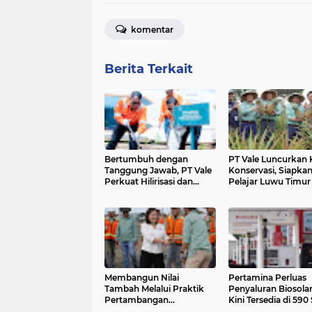
komentar
Berita Terkait
Bertumbuh dengan
PT Vale Luncurkan 
Tanggung Jawab, PT Vale
Konservasi, Siapkan
Perkuat Hilirisasi dan
Pelajar Luwu Timur 
Keberlanjutan di Morowali
Duta Lingkungan
Membangun Nilai
Pertamina Perluas
Tambah Melalui Praktik
Penyaluran Biosolar
Pertambangan
Kini Tersedia di 59
Berkelanjutan, Menteri
se-Sulawesi