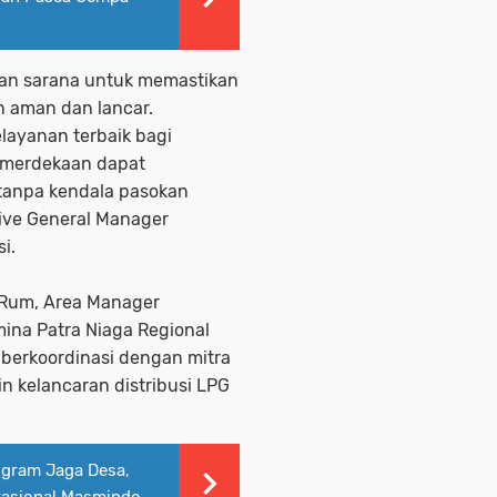
an sarana untuk memastikan
n aman dan lancar.
ayanan terbaik bagi
emerdekaan dapat
anpa kendala pasokan
tive General Manager
i.
Rum, Area Manager
ina Patra Niaga Regional
 berkoordinasi dengan mitra
n kelancaran distribusi LPG
ogram Jaga Desa,
erasional Masmindo