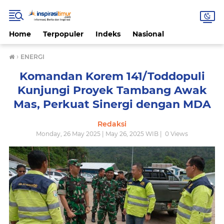
Home
Terpopuler
Indeks
Nasional
›
ENERGI
Komandan Korem 141/Toddopuli
Kunjungi Proyek Tambang Awak
Mas, Perkuat Sinergi dengan MDA
Redaksi
Monday, 26 May 2025 | May 26, 2025 WIB |
0
Views