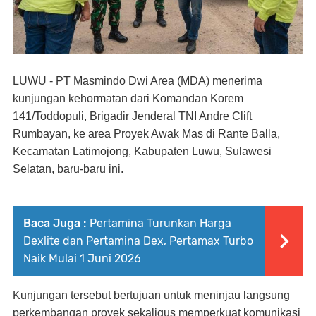
LUWU - PT Masmindo Dwi Area (MDA) menerima
kunjungan kehormatan dari Komandan Korem
141/Toddopuli, Brigadir Jenderal TNI Andre Clift
Rumbayan, ke area Proyek Awak Mas di Rante Balla,
Kecamatan Latimojong, Kabupaten Luwu, Sulawesi
Selatan, baru-baru ini.
Baca Juga :
Pertamina Turunkan Harga
Dexlite dan Pertamina Dex, Pertamax Turbo
Naik Mulai 1 Juni 2026
Kunjungan tersebut bertujuan untuk meninjau langsung
perkembangan proyek sekaligus memperkuat komunikasi