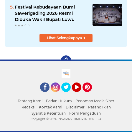
Festival Kebudayaan Bumi
Sawerigading 2026 Resmi
Dibuka Wakil Bupati Luwu
Lihat Selengkapnya
facebook
Instagram
Twitter
YouTube
Pinterest
Tentang Kami
Badan Hukum
Pedoman Media Siber
Redaksi
Kontak Kami
Disclaimer
Pasang Iklan
Syarat & Ketentuan
Form Pengaduan
Copyright ©
2026 INSPIRASI TIMUR INDONESIA