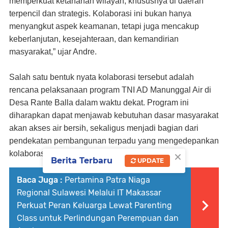
memperkuat ketahanan wilayah, khususnya di daerah
terpencil dan strategis. Kolaborasi ini bukan hanya
menyangkut aspek keamanan, tetapi juga mencakup
keberlanjutan, kesejahteraan, dan kemandirian
masyarakat,” ujar Andre.
Salah satu bentuk nyata kolaborasi tersebut adalah
rencana pelaksanaan program
TNI AD Manunggal Air
di
Desa Rante Balla dalam waktu dekat. Program ini
diharapkan dapat menjawab kebutuhan dasar masyarakat
akan akses air bersih, sekaligus menjadi bagian dari
pendekatan pembangunan terpadu yang mengedepankan
×
kolaborasi, efisiensi, dan keberlanjutan.
Berita Terbaru
UPDATE
Baca Juga :
Pertamina Patra Niaga
Regional Sulawesi Melalui IT Makassar
Perkuat Peran Keluarga Lewat Parenting
Class untuk Perlindungan Perempuan dan