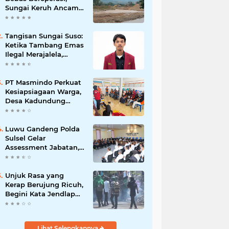
Sungai Keruh Ancam
Sawah dan Air Bersih
Warga Luwu
Tangisan Sungai Suso:
Ketika Tambang Emas
Ilegal Merajalela,
Negara Seolah
Memilih Diam
PT Masmindo Perkuat
Kesiapsiagaan Warga,
Desa Kadundung
Resmi Menjadi Desa
Tangguh Bencana
Luwu Gandeng Polda
Sulsel Gelar
Assessment Jabatan,
Perkuat Penempatan
ASN Berbasis
Kompetensi
Unjuk Rasa yang
Kerap Berujung Ricuh,
Begini Kata Jendlap
API
Lihat Selengkapnya