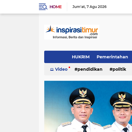
HOME
Jum'at
7 Agu 2026
HUKRIM
Pemerintahan
Indeks
Video
(1502)
pendidikan
(1324)
politik
PENDIDIKAN
POLITIK
INSPIRAS
video/foto
(384)
(337)
(244)
Daerah
OTOMOTIF
LIFE STYLE
(96)
(90)
(54)
inspirasi cinta
KULINER
INSPIRA