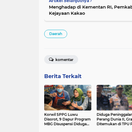
Artikel Selanjutnya
Menghadap di Kementan RI, Pemkab
Kejayaan Kakao
Daerah
komentar
Berita Terkait
Korwil SPPG Luwu
Diduga Peninggala
Disorot, 9 Dapur Program
Perang Dunia II, Gr
MBG Disuspensi Diduga
Ditemukan di TPU 
Tak Penuhi Standar IPAL
dan Dimusnahkan d