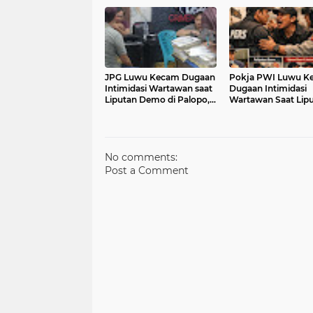
Lokasi
JPG Luwu Kecam Dugaan
Pokja PWI Luwu K
Intimidasi Wartawan saat
Dugaan Intimidasi
Liputan Demo di Palopo,
Wartawan Saat Lipu
Desak Polisi Proses
Demonstrasi di Pal
Laporan Secara
Profesional
No comments:
Post a Comment