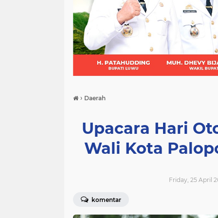
(21)
(9)
(7)
›
Daerah
Upacara Hari Ot
Wali Kota Palo
Friday, 25 April 
komentar