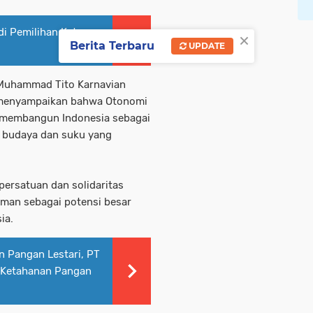
di Pemilihan Ketua
×
Berita Terbaru
UPDATE
Muhammad Tito Karnavian
o menyampaikan bahwa Otonomi
 membangun Indonesia sebagai
g budaya dan suku yang
ersatuan dan solidaritas
aman sebagai potensi besar
ia.
n Pangan Lestari, PT
g Ketahanan Pangan