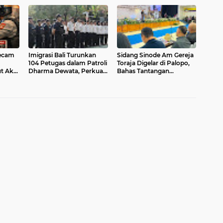
Konsolidasi Kader
Iman
ecam
Imigrasi Bali Turunkan
Sidang Sinode Am Gereja
104 Petugas dalam Patroli
Toraja Digelar di Palopo,
t Aksi
Dharma Dewata, Perkuat
Bahas Tantangan
opo
Pengawasan WNA
Digitalisasi dan Masa
Depan Pelayanan