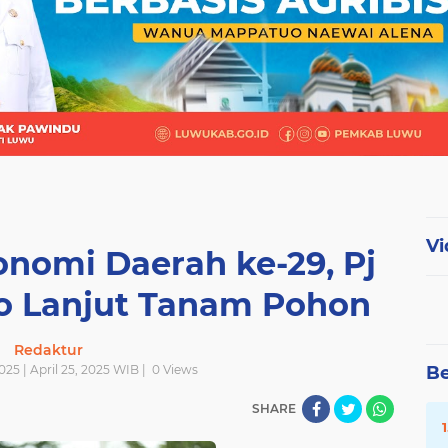
Vi
onomi Daerah ke-29, Pj
po Lanjut Tanam Pohon
Redaktur
2025 | April 25, 2025 WIB |
0
Views
Be
SHARE