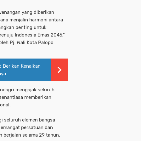
wenangan yang diberikan
mana menjalin harmoni antara
langkah penting untuk
enuju Indonesia Emas 2045,”
leh Pj. Wali Kota Palopo
o Berikan Kenaikan
hya
endagri mengajak seluruh
 senantiasa memberikan
onal.
agi seluruh elemen bangsa
semangat persatuan dan
h berjalan selama 29 tahun.