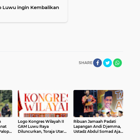
 Luwu ingin Kembalikan
SHARE
n
Logo Kongres Wilayah II
Ribuan Jamaah Padati
anat
GAM Luwu Raya
Lapangan Andi Djemma,
Palopo
Diluncurkan, Toraja Utara
Ustadz Abdul Somad Ajak
i
Jadi Tuan Rumah
Masyarakat Luwu Perkuat