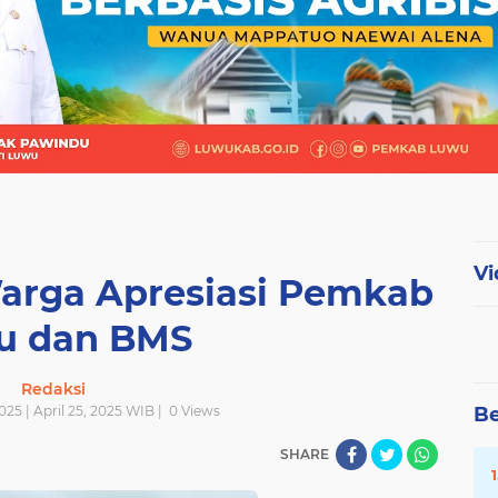
Vi
arga Apresiasi Pemkab
u dan BMS
Redaksi
2025 | April 25, 2025 WIB |
0
Views
Be
SHARE