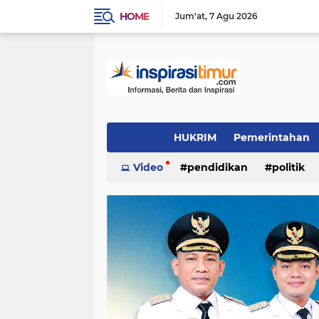
HOME
Jum'at
7 Agu 2026
HUKRIM
Pemerintahan
Indeks
Video
(1501)
pendidikan
(1324)
politik
PENDIDIKAN
POLITIK
INSPIRAS
video/foto
(383)
(337)
(244)
Daerah
OTOMOTIF
LIFE STYLE
(96)
(89)
(54)
inspirasi cinta
KULINER
INSPIRA