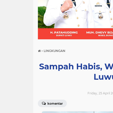
(21)
(9)
(7)
›
LINGKUNGAN
Sampah Habis, W
Luw
Friday, 25 April 
komentar