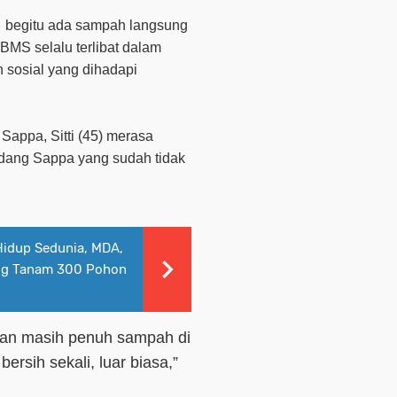
b
e
gitu ada sampah langsung
i BMS
selalu terlibat dalam
sosial yang dihadapi
g
S
appa
,
Sitti (45)
merasa
Padang Sappa yang sudah tidak
Hidup Sedunia, MDA,
ng Tanam 300 Pohon
 dan masih penuh sampah di
bersih sekali,
luar biasa,”