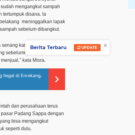
g sudah mengangkut sampah
n tertumpuk disana. Ia
belakang
meninggalkan lapak
sampah sebelum dibangkut.
×
a senang karna
sudah
tidak
Berita Terbaru
UPDATE
g sebelumnya hanya di isi
 menjual,"
kata Misra.
 Ilegal di Enrekang,
intah dan perusahaan terus
pasar
Padang Sappa dengan
 yang
bisa meng
angkut
k seperti dulu.