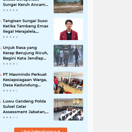
Sungai Keruh Ancam
Sawah dan Air Bersih
Warga Luwu
Tangisan Sungai Suso:
Ketika Tambang Emas
Ilegal Merajalela,
Negara Seolah
Memilih Diam
Unjuk Rasa yang
Kerap Berujung Ricuh,
Begini Kata Jendlap
API
PT Masmindo Perkuat
Kesiapsiagaan Warga,
Desa Kadundung
Resmi Menjadi Desa
Tangguh Bencana
Luwu Gandeng Polda
Sulsel Gelar
Assessment Jabatan,
Perkuat Penempatan
ASN Berbasis
Kompetensi
Lihat Selengkapnya