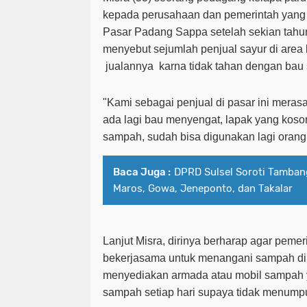
kepada perusahaan dan pemerintah yan
P
asar Padang
S
appa setelah sekian tahu
menyebut
sejumlah
penjual sayur di
area
jualan
nya
karna tidak tahan dengan bau
"Kami sebagai penjual di
pasar ini meras
a
da
lagi bau menyengat,
l
apak yang koson
sampah,
sudah bisa digunakan lagi
orang
Baca Juga :
DPRD Sulsel Soroti Tambang
Maros, Gowa, Jeneponto, dan Takalar
L
anjut
Misra, dirinya
berharap agar pemer
bekerjasama untuk menangani sampah di
menyediakan armada atau
mobil sampah
sampah setiap hari supaya tidak menumpu