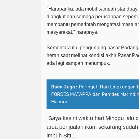
"Harapanku, ada mobil sampah stan
d
bay,
diangkut
dan semoga perusahaan
sepert
membantu pemerintah mengatasi masalah 
masyarakat,"
harapnya.
Sem
e
ntara itu, pengunjung pasar Padan
heran saat melihat kondisi akhir Pasar 
ada lagi sampah menumpuk.
Baca Juga :
Peringati Hari Lingkungan 
FORDES MATAPPA dan Pemdes Marindi
Mahoni
"Saya kesini waktu hari Minggu lalu
area penjualan ikan, sekarang sudah 
imbuh Sitti.