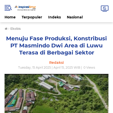
Home
Terpopuler
Indeks
Nasional
›
Ekobis
Menuju Fase Produksi, Konstribusi
PT Masmindo Dwi Area di Luwu
Terasa di Berbagai Sektor
Redaksi
Tuesday, 15 April 2025 | April 15, 2025 WIB |
0
Views