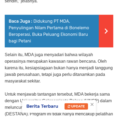
sendiri,” jelasnya.
Baca Juga :
Didukung PT MDA,
Penyulingan Nilam Pertama di Bonelemo
Beroperasi, Buka Peluang Ekonomi Baru
bagi Petani
Selain itu, MDA juga menyadari bahwa wilayah
operasinya merupakan kawasan rawan bencana. Oleh
karena itu, kesiapsiagaan bukan hanya menjadi tanggung
jawab perusahaan, tetapi juga perlu ditanamkan pada
masyarakat sekitar.
Untuk menjawab tantangan tersebut, MDA bekerja sama
dengan Universitas Cokroaminoto Palopo (UNCP) dalam
×
Berita Terbaru
UPDATE
meluncurkan program Desa Tangguh Bencana
(DESTANA). Program ini tidak hanya mencakup pelatihan