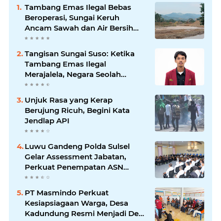
Tambang Emas Ilegal Bebas
Beroperasi, Sungai Keruh
Ancam Sawah dan Air Bersih
Warga Luwu
Tangisan Sungai Suso: Ketika
Tambang Emas Ilegal
Merajalela, Negara Seolah
Memilih Diam
Unjuk Rasa yang Kerap
Berujung Ricuh, Begini Kata
Jendlap API
Luwu Gandeng Polda Sulsel
Gelar Assessment Jabatan,
Perkuat Penempatan ASN
Berbasis Kompetensi
PT Masmindo Perkuat
Kesiapsiagaan Warga, Desa
Kadundung Resmi Menjadi Desa