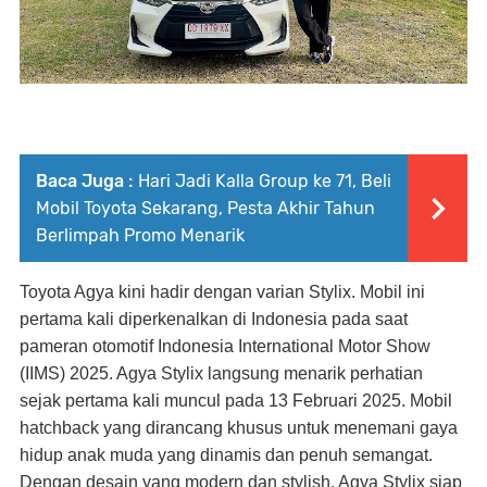
Baca Juga :
Hari Jadi Kalla Group ke 71, Beli
Mobil Toyota Sekarang, Pesta Akhir Tahun
Berlimpah Promo Menarik
T
oyota Agya kini hadir dengan varian Stylix. Mobil ini
pertama kali diperkenalkan di Indonesia pada saat
pameran otomotif Indonesia International Motor Show
(IIMS) 2025. Agya Stylix langsung menarik perhatian
sejak pertama kali muncul pada 13 Februari 2025. Mobil
hatchback yang dirancang khusus untuk menemani gaya
hidup anak muda yang dinamis dan penuh semangat.
Dengan desain yang modern dan stylish, Agya Stylix siap