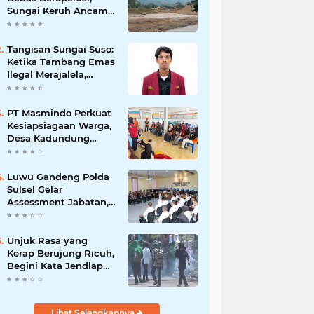
Sungai Keruh Ancam
Sawah dan Air Bersih
Warga Luwu
Tangisan Sungai Suso:
Ketika Tambang Emas
Ilegal Merajalela,
Negara Seolah
Memilih Diam
PT Masmindo Perkuat
Kesiapsiagaan Warga,
Desa Kadundung
Resmi Menjadi Desa
Tangguh Bencana
Luwu Gandeng Polda
Sulsel Gelar
Assessment Jabatan,
Perkuat Penempatan
ASN Berbasis
Kompetensi
Unjuk Rasa yang
Kerap Berujung Ricuh,
Begini Kata Jendlap
API
Lihat Selengkapnya