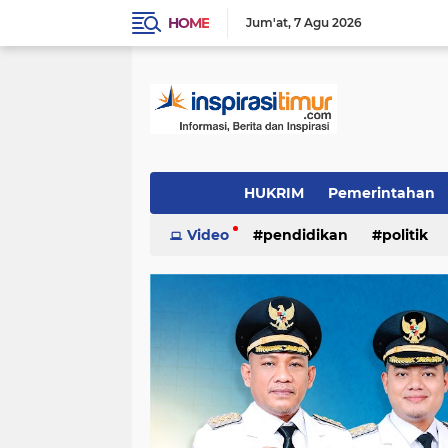
HOME
Jum'at
7 Agu 2026
HUKRIM
Pemerintahan
Indeks
Video
(1502)
pendidikan
(1324)
politik
PENDIDIKAN
POLITIK
INSPIRAS
video/foto
(384)
(337)
(244)
Daerah
OTOMOTIF
LIFE STYLE
(96)
(90)
(54)
inspirasi cinta
KULINER
INSPIRA