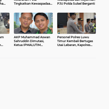
dha
Tingkatkan Kewaspadaan
PJU Polda Sulsel Berganti
Longsor di Musim Hujan
lam
AKP Muhammad Aswan
Personel Polres Luwu
Sahruddin Dimutasi,
Timur Kembali Bertugas
n
Ketua IPMALUTIM
Usai Lebaran, Kapolres
asi
Ungkap Jejak Pengabdian
Tekankan Soliditas dan
dan Kedekatan dengan
Pelayanan
Pemuda