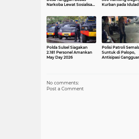
Narkoba Lewat Sosialisasi
Kurban pada Idula
di Lamunre Tengah
1447 Hijriah
Polda Sulsel Siagakan
Polisi Patroli Sema
2.181 Personel Amankan
Suntuk di Palopo,
May Day 2026
Antisipasi Ganggua
Kamtibmas dan Aw
Distribusi BBM
No comments:
Post a Comment