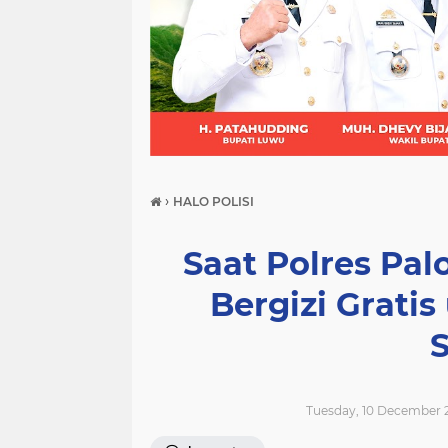
(21)
(9)
(7)
›
HALO POLISI
Saat Polres Pa
Bergizi Grati
Tuesday, 10 December 