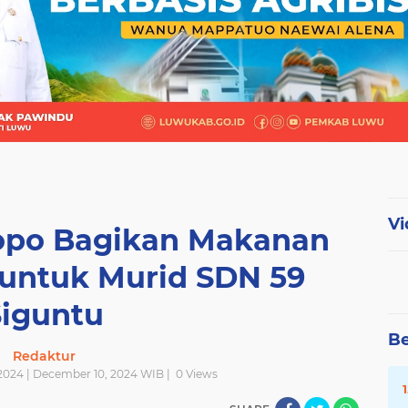
Vi
lopo Bagikan Makanan
s untuk Murid SDN 59
Siguntu
Be
Redaktur
2024 | December 10, 2024 WIB |
0
Views