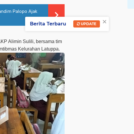
ndim Palopo Ajak
×
Berita Terbaru
UPDATE
KP Alimin Sulili, bersama tim
amtibmas Kelurahan Latuppa.