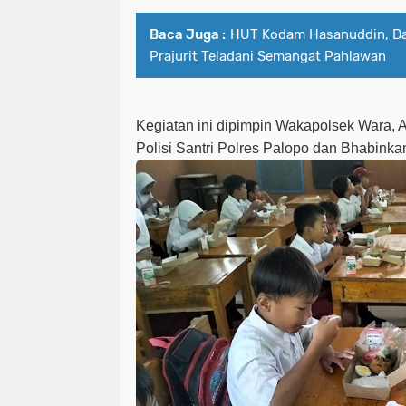
Baca Juga :
HUT Kodam Hasanuddin, Da
Prajurit Teladani Semangat Pahlawan
Kegiatan ini dipimpin Wakapolsek Wara, A
Polisi Santri Polres Palopo dan Bhabink