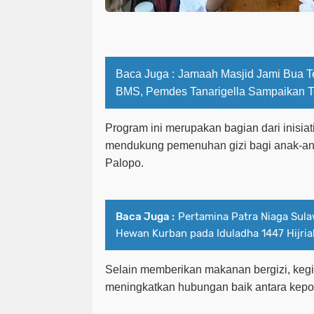
Baca Juga :
Jamaah Masjid Jami Bua T
BMS, Pemdes Tanarigella Sampaikan T
Program ini merupakan bagian dari inisiat
mendukung pemenuhan gizi bagi anak-ana
Palopo.
Baca Juga :
Pertamina Patra Niaga Sula
Hewan Kurban pada Iduladha 1447 Hijria
Selain memberikan makanan bergizi, kegia
meningkatkan hubungan baik antara kepo