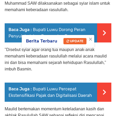
Muhammad SAW dilaksanakan sebagai syiar islam untuk
memahami keberadaan rasulullah.
Baca Juga :
Bupati Luwu Dorong Peran
Penyuluh dalam Percepatan Tanam
×
Berita Terbaru
UPDATE
"Disebut syiar agar orang tua maupun anak-anak
memahami keberadaan rasulullah melalui acara maulid
ini dan bisa memahami sejarah kehidupan Rasulullah,"
imbuh Basmin.
Baca Juga :
Bupati Luwu Percepat
Ekstensifikasi Pajak dan Digitalisasi Daerah
Maulid bertemakan momentum keteladanan kasih dan
akhlak Rasulullah SAW sebagai refleksi diri mencapai