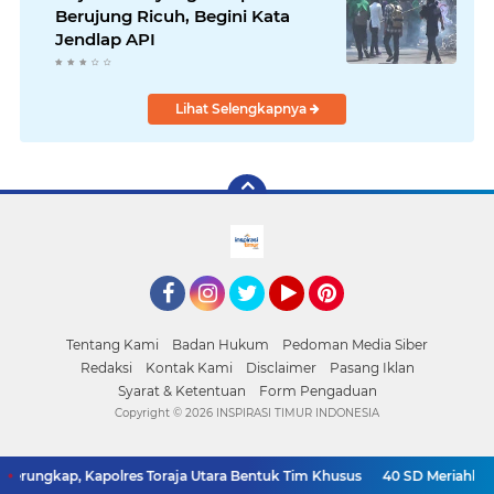
Berujung Ricuh, Begini Kata
Jendlap API
Lihat Selengkapnya
facebook
Instagram
Twitter
YouTube
Pinterest
Tentang Kami
Badan Hukum
Pedoman Media Siber
Redaksi
Kontak Kami
Disclaimer
Pasang Iklan
Syarat & Ketentuan
Form Pengaduan
Copyright ©
2026 INSPIRASI TIMUR INDONESIA
erungkap, Kapolres Toraja Utara Bentuk Tim Khusus
40 SD Meriahkan K