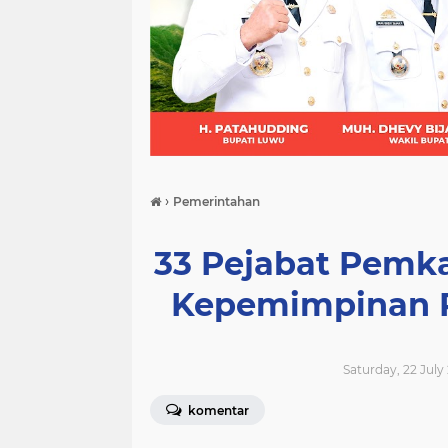
(21)
(9)
(7)
›
Pemerintahan
33 Pejabat Pemka
Kepemimpinan P
Saturday, 22 July
komentar