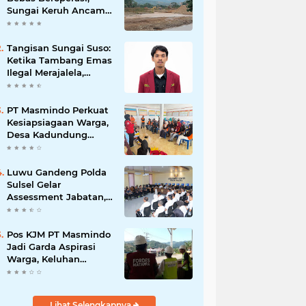
Sungai Keruh Ancam
Sawah dan Air Bersih
Warga Luwu
Tangisan Sungai Suso:
Ketika Tambang Emas
Ilegal Merajalela,
Negara Seolah
Memilih Diam
PT Masmindo Perkuat
Kesiapsiagaan Warga,
Desa Kadundung
Resmi Menjadi Desa
Tangguh Bencana
Luwu Gandeng Polda
Sulsel Gelar
Assessment Jabatan,
Perkuat Penempatan
ASN Berbasis
Kompetensi
Pos KJM PT Masmindo
Jadi Garda Aspirasi
Warga, Keluhan
Ditangani Maksimal
24 Jam
Lihat Selengkapnya