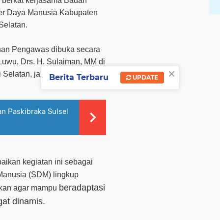
a berkat kerjasama Badan
r Daya Manusia Kabupaten
elatan.
nan Pengawas dibuka secara
Luwu, Drs. H. Sulaiman, MM di
×
 Selatan, jalan Cendrawasi
Berita Terbaru
UPDATE
n Paskibraka Sulsel
ikan kegiatan ini sebagai
anusia (SDM) lingkup
beradaptasi
hkan agar mampu
gat dinamis.