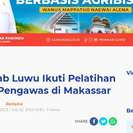
Vi
b Luwu Ikuti Pelatihan
engawas di Makassar
Redaksi
 2023 | July 22, 2023 WIB |
0
Views
Be
SHARE