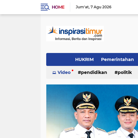
HOME
Jum'at
7 Agu 2026
HUKRIM
Pemerintahan
Indeks
Video
(1501)
pendidikan
(1324)
politik
PENDIDIKAN
POLITIK
INSPIRAS
video/foto
(383)
(337)
(244)
Daerah
OTOMOTIF
LIFE STYLE
(96)
(89)
(54)
inspirasi cinta
KULINER
INSPIRA