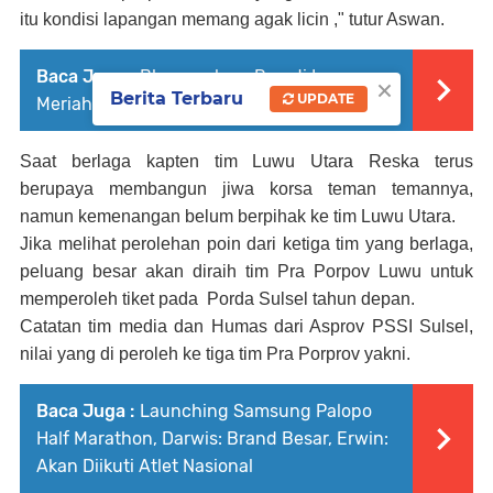
itu kondisi lapangan memang agak licin ," tutur Aswan.
Baca Juga :
Bhayangkara Run di Luwu
×
Berita Terbaru
UPDATE
Meriah, 1.500 Peserta Ikut Lari 5K dan 10K
Saat berlaga kapten tim Luwu Utara Reska terus
berupaya membangun jiwa korsa teman temannya,
namun kemenangan belum berpihak ke tim Luwu Utara.
Jika melihat perolehan poin dari ketiga tim yang berlaga,
peluang besar akan diraih tim Pra Porpov Luwu untuk
memperoleh tiket pada
Porda Sulsel tahun depan.
Catatan tim media dan Humas dari Asprov PSSI Sulsel,
nilai yang di peroleh ke tiga tim Pra Porprov yakni.
Baca Juga :
Launching Samsung Palopo
Half Marathon, Darwis: Brand Besar, Erwin:
Akan Diikuti Atlet Nasional