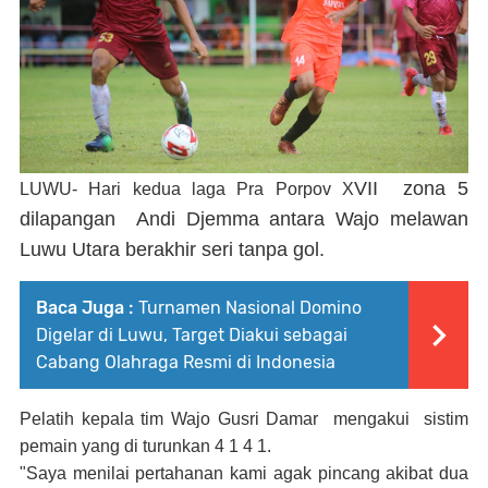
V
II zona 5
LUWU- Hari kedua laga Pra Porpov X
dilapangan Andi Djemma antara Wajo melawan
Luwu Utara berakhir seri tanpa gol.
Baca Juga :
Turnamen Nasional Domino
Digelar di Luwu, Target Diakui sebagai
Cabang Olahraga Resmi di Indonesia
Pelatih kepala tim Wajo Gusri Damar mengakui sistim
pemain yang di turunkan 4 1 4 1.
"Saya menilai pertahanan kami agak pincang akibat dua