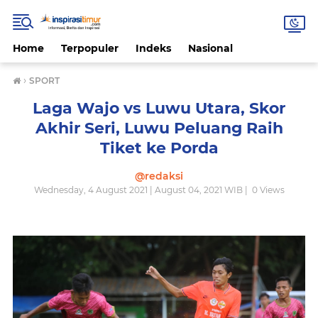
Home
Terpopuler
Indeks
Nasional
›
SPORT
Laga Wajo vs Luwu Utara, Skor
Akhir Seri, Luwu Peluang Raih
Tiket ke Porda
@redaksi
Wednesday, 4 August 2021 | August 04, 2021 WIB |
0
Views