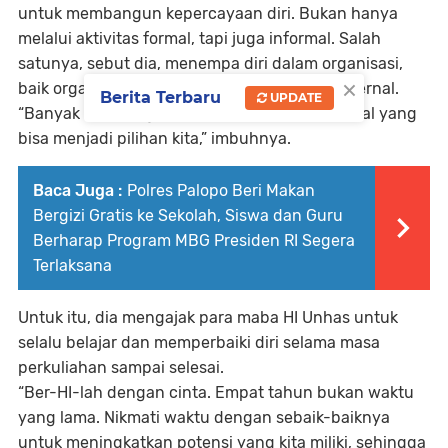
untuk membangun kepercayaan diri. Bukan hanya
melalui aktivitas formal, tapi juga informal. Salah
satunya, sebut dia, menempa diri dalam organisasi,
×
baik organisasi internal kampus maupun eksternal.
Berita Terbaru
UPDATE
“Banyak sekali organisasi internal dan eksternal yang
bisa menjadi pilihan kita,” imbuhnya.
Baca Juga :
Polres Palopo Beri Makan
Bergizi Gratis ke Sekolah, Siswa dan Guru
Berharap Program MBG Presiden RI Segera
Terlaksana
Untuk itu, dia mengajak para maba HI Unhas untuk
selalu belajar dan memperbaiki diri selama masa
perkuliahan sampai selesai.
“Ber-HI-lah dengan cinta. Empat tahun bukan waktu
yang lama. Nikmati waktu dengan sebaik-baiknya
untuk meningkatkan potensi yang kita miliki, sehingga