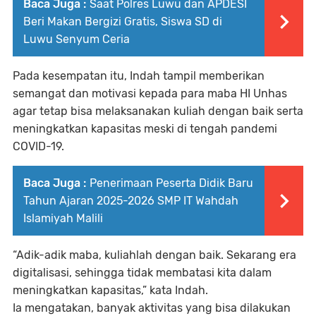
Baca Juga :
Saat Polres Luwu dan APDESI
Beri Makan Bergizi Gratis, Siswa SD di
Luwu Senyum Ceria
Pada kesempatan itu, Indah tampil memberikan
semangat dan motivasi kepada para maba HI Unhas
agar tetap bisa melaksanakan kuliah dengan baik serta
meningkatkan kapasitas meski di tengah pandemi
COVID-19.
Baca Juga :
Penerimaan Peserta Didik Baru
Tahun Ajaran 2025-2026 SMP IT Wahdah
Islamiyah Malili
“Adik-adik maba, kuliahlah dengan baik. Sekarang era
digitalisasi, sehingga tidak membatasi kita dalam
meningkatkan kapasitas,” kata Indah.
Ia mengatakan, banyak aktivitas yang bisa dilakukan