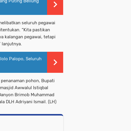
ang Puting Beliung
elibatkan seluruh pegawai
ditentukan. “Kita pastikan
ya kalangan pegawai, tetapi
 lanjutnya.
lolo Palopo, Seluruh
h penanaman pohon, Bupati
masjid Awwalul Istiqbal
i, Danyon Brimob Muhammad
la DLH Adriyani Ismail. (LH)