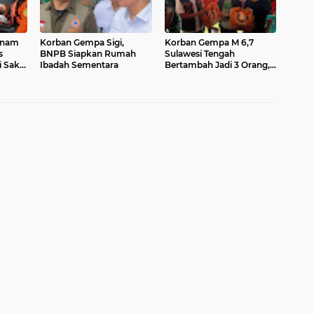
tnam
Korban Gempa Sigi,
Korban Gempa M 6,7
s
BNPB Siapkan Rumah
Sulawesi Tengah
 Sakit
Ibadah Sementara
Bertambah Jadi 3 Orang,
inggi
Hampir 2.200 Rumah
p
Rusak