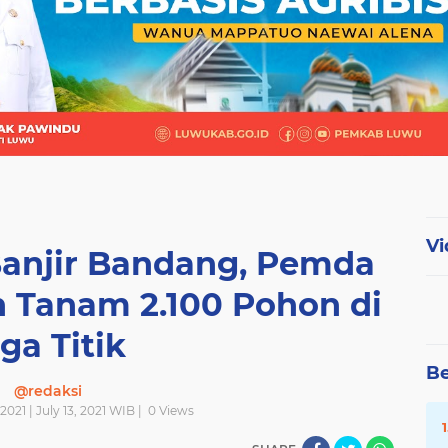
Vi
Banjir Bandang, Pemda
 Tanam 2.100 Pohon di
iga Titik
Be
@redaksi
2021 | July 13, 2021 WIB |
0
Views