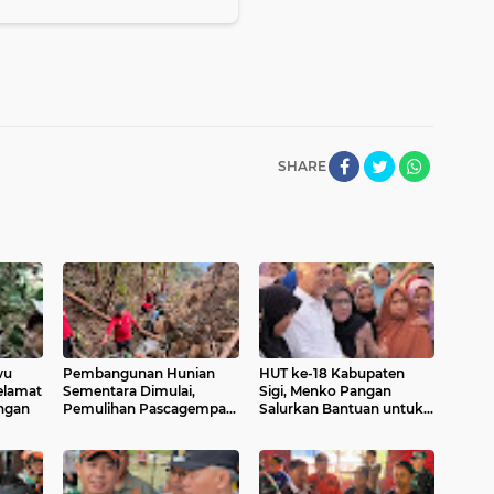
SHARE
wu
Pembangunan Hunian
HUT ke-18 Kabupaten
elamat
Sementara Dimulai,
Sigi, Menko Pangan
ngan
Pemulihan Pascagempa
Salurkan Bantuan untuk
Sigi Masuki Tahap Baru
Warga Terdampak