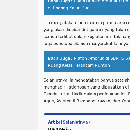
Baca Juga :
Enam Rumah Ambruk Diterj
di Padang Kalua Bua
Dia mengatakan, penanaman pohon akan m
yang akan disebar di tiga titik yang telah 
semua terlibat dalam kegiatan ini. Tak han
juga beberapa elemen masyarakat lainnya,”
Baca Juga :
Plafon Ambruk di SDN 15 Sa
Ruang Kelas Terancam Runtuh
Selanjutnya, ia mengatakan bahwa setela
menghadiri istighosah yang dipusatkan di 
Pemda Lutra. Hadir dalam peninjauan in
Agus, Asisten II Bambang Irawan, dan Kepa
Artikel Selanjutnya
memuat...