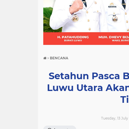
(21)
(9)
(7)
›
BENCANA
Setahun Pasca 
Luwu Utara Akan
T
Tuesday, 13 July 