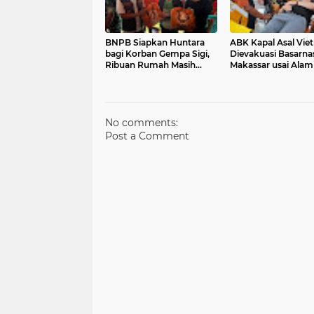
BNPB Siapkan Huntara
ABK Kapal Asal Vie
bagi Korban Gempa Sigi,
Dievakuasi Basarna
Ribuan Rumah Masih
Makassar usai Alami
Didata
Perut dan Demam T
di Perairan Pangke
No comments:
Post a Comment