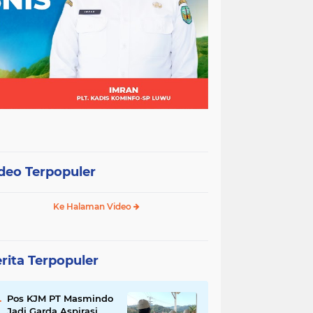
deo Terpopuler
Ke Halaman Video
rita Terpopuler
Pos KJM PT Masmindo
Jadi Garda Aspirasi