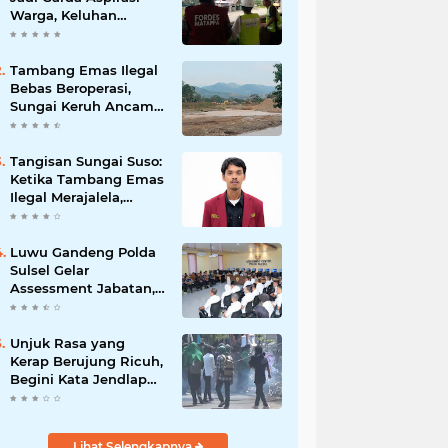
Warga, Keluhan
Ditangani Maksimal
24 Jam
Tambang Emas Ilegal
Bebas Beroperasi,
Sungai Keruh Ancam
Sawah dan Air Bersih
Warga Luwu
Tangisan Sungai Suso:
Ketika Tambang Emas
Ilegal Merajalela,
Negara Seolah
Memilih Diam
Luwu Gandeng Polda
Sulsel Gelar
Assessment Jabatan,
Perkuat Penempatan
ASN Berbasis
Kompetensi
Unjuk Rasa yang
Kerap Berujung Ricuh,
Begini Kata Jendlap
API
Lihat Selengkapnya