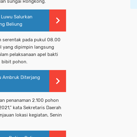
dan sungai Rongkong.
s Luwu Salurkan
ng Beliung
n serentak pada pukul 08.00
l yang dipimpin langsung
alam pelaksanaan apel bakti
 bibit pohon.
 Ambruk Diterjang
atan penanaman 2.100 pohon
2021,” kata Sekretaris Daerah
jauan lokasi kegiatan, Senin