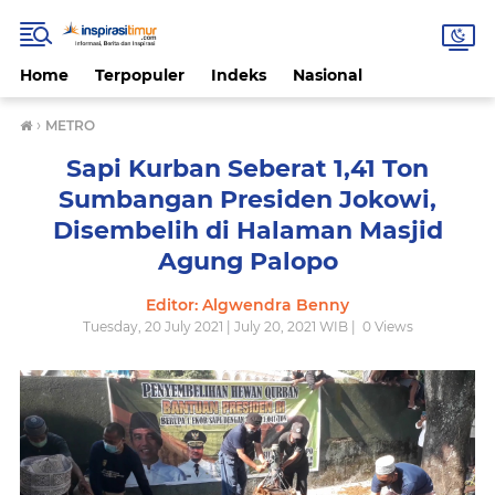
Home
Terpopuler
Indeks
Nasional
›
METRO
Sapi Kurban Seberat 1,41 Ton
Sumbangan Presiden Jokowi,
Disembelih di Halaman Masjid
Agung Palopo
Editor: Algwendra Benny
Tuesday, 20 July 2021 | July 20, 2021 WIB |
0
Views