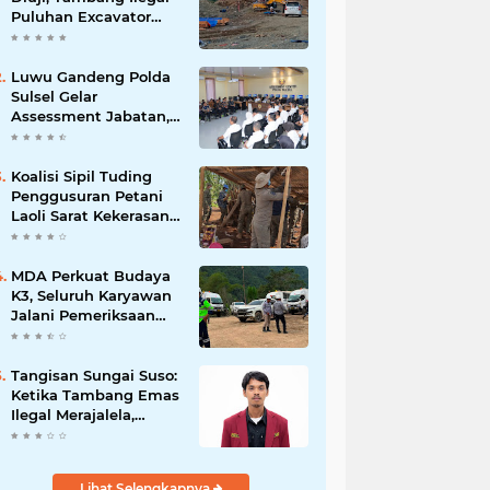
Puluhan Excavator
Masih Bebas
Beroperasi
Luwu Gandeng Polda
Sulsel Gelar
Assessment Jabatan,
Perkuat Penempatan
ASN Berbasis
Kompetensi
Koalisi Sipil Tuding
Penggusuran Petani
Laoli Sarat Kekerasan,
Desak Hentikan PSN
PT IHIP
MDA Perkuat Budaya
K3, Seluruh Karyawan
Jalani Pemeriksaan
Sebelum Bekerja
Tangisan Sungai Suso:
Ketika Tambang Emas
Ilegal Merajalela,
Negara Seolah
Memilih Diam
Lihat Selengkapnya