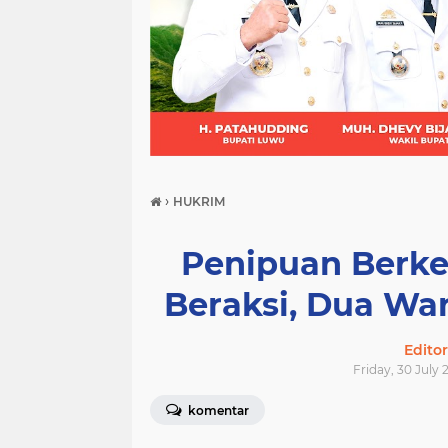
(21)
(9)
(7)
›
HUKRIM
Penipuan Berke
Beraksi, Dua Wa
Edito
Friday, 30 July 
komentar