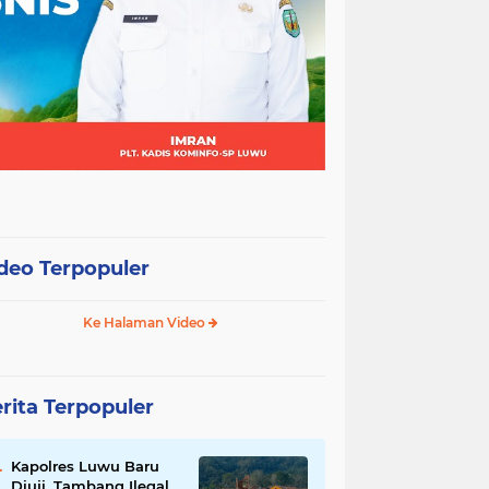
deo Terpopuler
Ke Halaman Video
rita Terpopuler
Kapolres Luwu Baru
Diuji, Tambang Ilegal