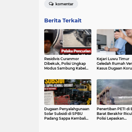
komentar
Berita Terkait
Residivis Curanmor
Kejari Luwu Timur
Dibekuk, Polisi Ungkap
Geledah Rumah Ve
Modus Sambung Kabel
Kasus Dugaan Koru
Kontak
Pengadaan Ambula
Dana CSR PT Vale
Dugaan Penyalahgunaan
Penertiban PETI di 
Solar Subsidi di SPBU
Barat Berakhir Ricu
Padang Sappa Kembali
Polisi Lepaskan
Disorot, Warga Klaim
Tembakan Peringat
Sudah Lapor ke