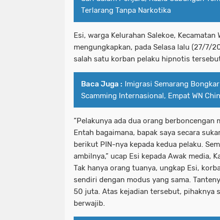
Terlarang Tanpa Narkotika
Esi, warga Kelurahan Salekoe, Kecamatan 
mengungkapkan, pada Selasa lalu (27/7/20
salah satu korban pelaku hipnotis tersebut
Baca Juga :
Imigrasi Semarang Bongkar
Scamming Internasional, Empat WN Chi
”Pelakunya ada dua orang berboncengan m
Entah bagaimana, bapak saya secara suka
berikut PIN-nya kepada kedua pelaku. Se
ambilnya,” ucap Esi kepada Awak media, K
Tak hanya orang tuanya, ungkap Esi, korba
sendiri dengan modus yang sama. Tanteny
50 juta. Atas kejadian tersebut, pihaknya
berwajib.