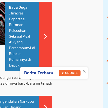
Baca Juga
:
Imigrasi
Deportasi
Buronan
Pelecehan
Seksual Asal
AS yang
Bersembunyi di
Bunker
Rumahnya di
Depok
×
Berita Terbaru
UPDATE
 dengan cara menghipnotis
 dirinya baru-baru ini terjadi
engendalian Narkoba
mukan Barang