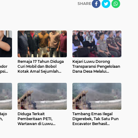
SHARE
Remaja 17 Tahun Diduga
Kejari Luwu Dorong
ndor
Curi Mobil dan Bobol
Transparansi Pengelolaan
psi
Kotak Amal Sejumlah
Dana Desa Melalui
ns
Masjid di Palopo
Penerangan Hukum bagi
105 Desa
Bajo
Diduga Terkait
Tambang Emas Ilegal
h,
Pemberitaan PETI,
Digerebek, Tak Satu Pun
Wartawan di Luwu
Excavator Berhasil
an
Mendapat Ancaman
Diamankan
Serius