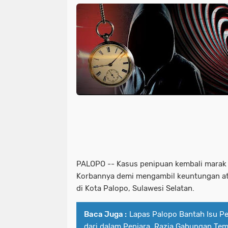
PALOPO -- Kasus penipuan kembali marak
Korbannya demi mengambil keuntungan atas
di Kota Palopo, Sulawesi Selatan.
Baca Juga :
Lapas Palopo Bantah Isu P
dari dalam Penjara, Razia Gabungan Te