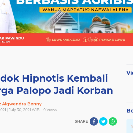
Vi
dok Hipnotis Kembali
rga Palopo Jadi Korban
r: Algwendra Benny
2021 | July 30, 2021 WIB |
0
Views
Be
SHARE