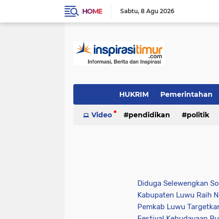
HOME
Sabtu
8 Agu 2026
HUKRIM
Pemerintahan
Indeks
Video
(1503)
pendidikan
(1325)
politik
PENDIDIKAN
POLITIK
INSPIRAS
video/foto
(384)
(337)
(244)
Daerah
OTOMOTIF
LIFE STYLE
Diduga Selewengkan Sola
Kabupaten Luwu Raih Ni
(96)
(90)
(54)
Pemkab Luwu Targetkan
inspirasi cinta
KULINER
INSPIRA
Festival Kebudayaan B