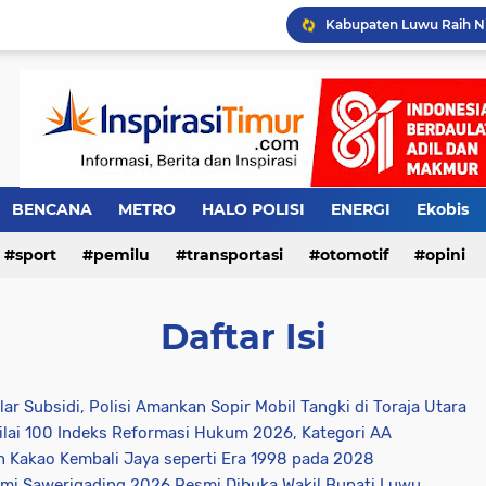
Pemkab Luwu Targetkan 
BENCANA
METRO
HALO POLISI
ENERGI
Ekobis
Imigrasi Percepat Pem
(885)
sport
pemilu
(865)
transportasi
(777)
otomotif
(545)
(537)
opini
I RAMADAN
INSPIRASI
SPORT
TRANSPORTASI
Nas
Daftar Isi
(230)
(206)
(172)
(130
OPINI
KEBAKARAN
WISATA BUDAYA DAN KULINER
r Subsidi, Polisi Amankan Sopir Mobil Tangki di Toraja Utara
lai 100 Indeks Reformasi Hukum 2026, Kategori AA
(54)
(52)
(47)
 Kakao Kembali Jaya seperti Era 1998 pada 2028
TIF
umi Sawerigading 2026 Resmi Dibuka Wakil Bupati Luwu