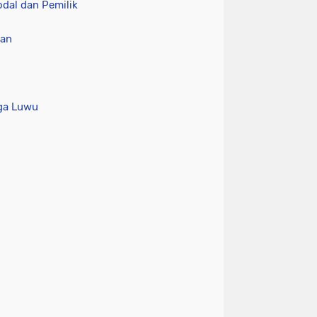
odal dan Pemilik
ran
rga Luwu