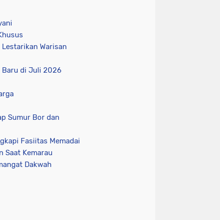
yani
 Khusus
Lestarikan Warisan
 Baru di Juli 2026
arga
ap Sumur Bor dan
gkapi Fasiitas Memadai
an Saat Kemarau
emangat Dakwah