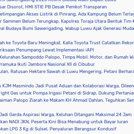
sar Disorot, HMI STIE PB Desak Pemkot Transparan
etimpangan Akses Listrik di Pinrang, Ada Kampung Belum Terla
er Sammen Belum Terungkap, Kapolres Toraja Utara Bentuk Tim
al Budaya Bumi Sawerigading, Wabup Luwu Ajak Generasi Muda 
h ke Toyota Baru Meningkat, Kalla Toyota Trust Catatkan Rekor
eriksaan Penumpang Lewat Implementasi iAPI
Kelurahan Sampoddo Palopo, Timpa Mobil, Motor, dan Rumah W
ramuka Ikuti Jambore Nasional XII di Cibubur
lan, Ratusan Hektare Sawah di Luwu Mengering, Petani Berhar
s KJM Masmindo Jadi Pusat Aduan dan Kolaborasi Warga, Dileen
ight Gas untuk Pompa Irigasi Petani di Sidrap, Dukung Pertani
laiman Palopo Ziarah ke Makam KH Ahmad Dahlan, Teguhkan S
di Garda Aspirasi Warga, Keluhan Ditangani Maksimal 24 Jam
an NADI JKN, Peserta Kini Bisa Menabung untuk Bayar Iuran
an LPG 3 Kg di Sulsel, Penyaluran Berangsur Kondusif