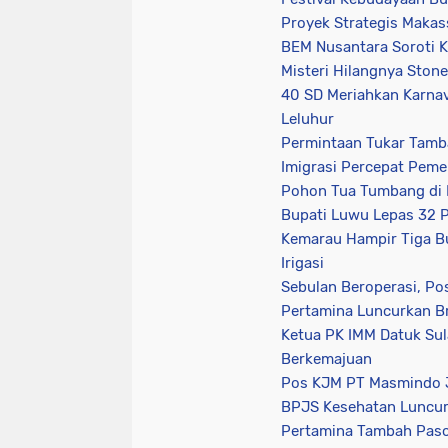
Proyek Strategis Makas
(21)
(9)
(7)
BEM Nusantara Soroti K
Misteri Hilangnya Ston
40 SD Meriahkan Karnav
Leluhur
Permintaan Tukar Tamba
Imigrasi Percepat Pem
Pohon Tua Tumbang di 
Bupati Luwu Lepas 32 P
Kemarau Hampir Tiga Bu
Irigasi
Sebulan Beroperasi, Po
Pertamina Luncurkan Br
Ketua PK IMM Datuk Su
Berkemajuan
Pos KJM PT Masmindo Ja
BPJS Kesehatan Luncurk
Pertamina Tambah Pasok