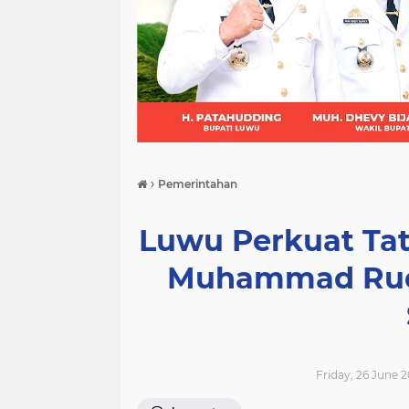
(21)
(9)
(7)
›
Pemerintahan
Luwu Perkuat Tat
Muhammad Rudi
Friday, 26 June 2