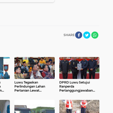
SHARE
u
Luwu Tegaskan
DPRD Luwu Setujui
n
Perlindungan Lahan
Ranperda
n
Pertanian Lewat
Pertanggungjawaban
bu
Penetapan LP2B Sulsel
APBD 2025 Jadi Perda