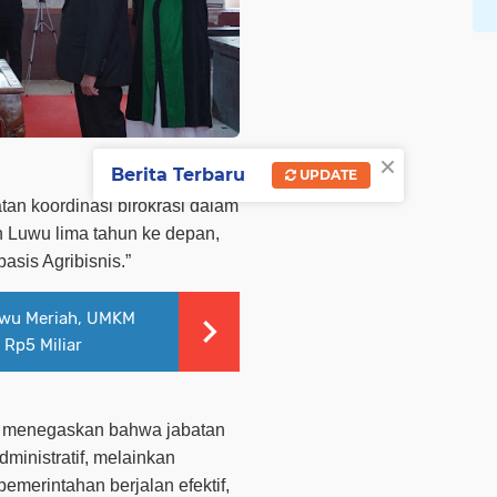
×
Berita Terbaru
UPDATE
tan koordinasi birokrasi dalam
Luwu lima tahun ke depan,
asis Agribisnis.”
uwu Meriah, UMKM
 Rp5 Miliar
g menegaskan bahwa jabatan
ministratif, melainkan
emerintahan berjalan efektif,