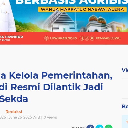
Vi
a Kelola Pemerintahan,
 Resmi Dilantik Jadi
Sekda
Be
Redaksi
026 | June 26, 2026 WIB |
0
Views