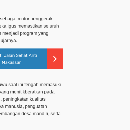
l sebagai motor penggerak
sekaligus memastikan seluruh
n menjadi program yang
ujarnya.
i Jalan Sehat Anti
i Makassar
uwu saat ini tengah memasuki
yang menitikberatkan pada
, peningkatan kualitas
ya manusia, penguatan
gembangan desa mandiri, serta