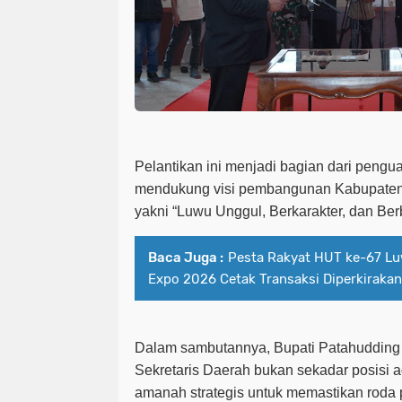
Pelantikan ini menjadi bagian dari pengua
mendukung visi pembangunan Kabupaten 
yakni “Luwu Unggul, Berkarakter, dan Berb
Baca Juga :
Pesta Rakyat HUT ke-67 L
Expo 2026 Cetak Transaksi Diperkirakan
Dalam sambutannya, Bupati Patahuddin
Sekretaris Daerah bukan sekadar posisi ad
amanah strategis untuk memastikan roda p