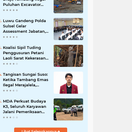
Puluhan Excavator
Masih Bebas
Beroperasi
Luwu Gandeng Polda
Sulsel Gelar
Assessment Jabatan,
Perkuat Penempatan
ASN Berbasis
Kompetensi
Koalisi Sipil Tuding
Penggusuran Petani
Laoli Sarat Kekerasan,
Desak Hentikan PSN
PT IHIP
Tangisan Sungai Suso:
Ketika Tambang Emas
Ilegal Merajalela,
Negara Seolah
Memilih Diam
MDA Perkuat Budaya
K3, Seluruh Karyawan
Jalani Pemeriksaan
Sebelum Bekerja
Lihat Selengkapnya