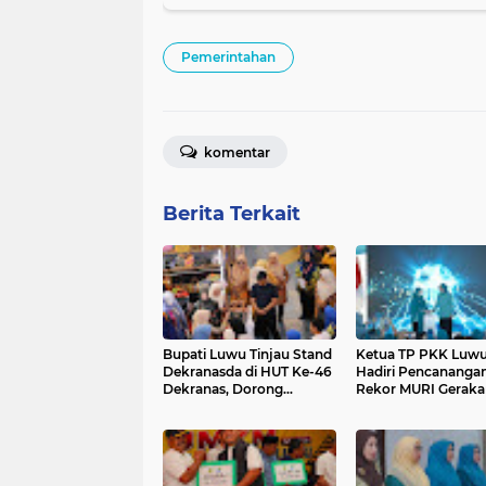
Pemerintahan
komentar
Berita Terkait
Bupati Luwu Tinjau Stand
Ketua TP PKK Luw
Dekranasda di HUT Ke-46
Hadiri Pencananga
Dekranas, Dorong
Rekor MURI Geraka
Produk UMKM Tembus
Minum MMS bagi I
Pasar Nasional
Hamil di Sulsel