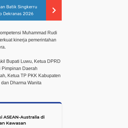
n Batik Singkerru
po Dekranas 2026
 kompetensi Muhammad Rudi
rkuat kinerja pemerintahan
ra.
 Wakil Bupati Luwu, Ketua DPRD
i Pimpinan Daerah
erah, Ketua TP PKK Kabupaten
n dan Dharma Wanita
i ASEAN-Australia di
nan Kawasan