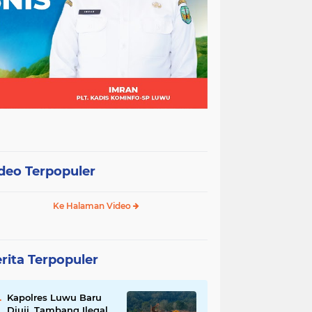
deo Terpopuler
Ke Halaman Video
rita Terpopuler
Kapolres Luwu Baru
Diuji, Tambang Ilegal