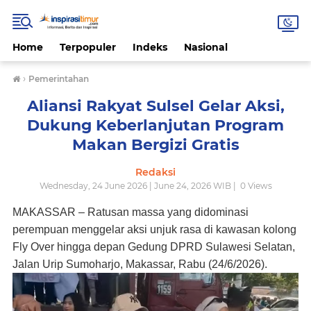
Home
Terpopuler
Indeks
Nasional
›
Pemerintahan
Aliansi Rakyat Sulsel Gelar Aksi,
Dukung Keberlanjutan Program
Makan Bergizi Gratis
Redaksi
Wednesday, 24 June 2026 | June 24, 2026 WIB |
0
Views
MAKASSAR – Ratusan massa yang didominasi
perempuan menggelar aksi unjuk rasa di kawasan kolong
Fly Over hingga depan Gedung DPRD Sulawesi Selatan,
Jalan Urip Sumoharjo, Makassar, Rabu (24/6/2026).