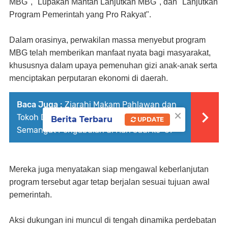
MBG", "Lupakan Mantan Lanjutkan MBG", dan "Lanjutkan
Program Pemerintah yang Pro Rakyat".
Dalam orasinya, perwakilan massa menyebut program
MBG telah memberikan manfaat nyata bagi masyarakat,
khususnya dalam upaya pemenuhan gizi anak-anak serta
menciptakan perputaran ekonomi di daerah.
Baca Juga :
Ziarahi Makam Pahlawan dan
×
Tokoh Daerah, Pemkab Luwu Teguhkan
Berita Terbaru
UPDATE
Semangat Pengabdian di Hari Jadi ke-67
Mereka juga menyatakan siap mengawal keberlanjutan
program tersebut agar tetap berjalan sesuai tujuan awal
pemerintah.
Aksi dukungan ini muncul di tengah dinamika perdebatan