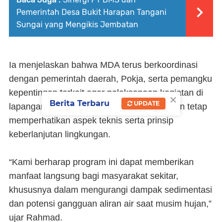
Pemerintah Desa Bukit Harapan Tangani
Sungai yang Mengikis Jembatan
Ia menjelaskan bahwa MDA terus berkoordinasi
dengan pemerintah daerah, Pokja, serta pemangku
kepentingan terkait agar pelaksanaan kegiatan di
×
Berita Terbaru
UPDATE
lapangan dapat berjalan sesuai rencana dan tetap
memperhatikan aspek teknis serta prinsip
keberlanjutan lingkungan.
“Kami berharap program ini dapat memberikan
manfaat langsung bagi masyarakat sekitar,
khususnya dalam mengurangi dampak sedimentasi
dan potensi gangguan aliran air saat musim hujan,”
ujar Rahmad.