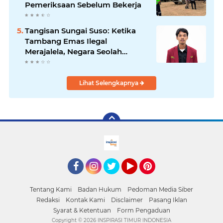
Pemeriksaan Sebelum Bekerja
Tangisan Sungai Suso: Ketika
Tambang Emas Ilegal
Merajalela, Negara Seolah
Memilih Diam
Lihat Selengkapnya
facebook
Instagram
Twitter
YouTube
Pinterest
Tentang Kami
Badan Hukum
Pedoman Media Siber
Redaksi
Kontak Kami
Disclaimer
Pasang Iklan
Syarat & Ketentuan
Form Pengaduan
Copyright ©
2026 INSPIRASI TIMUR INDONESIA