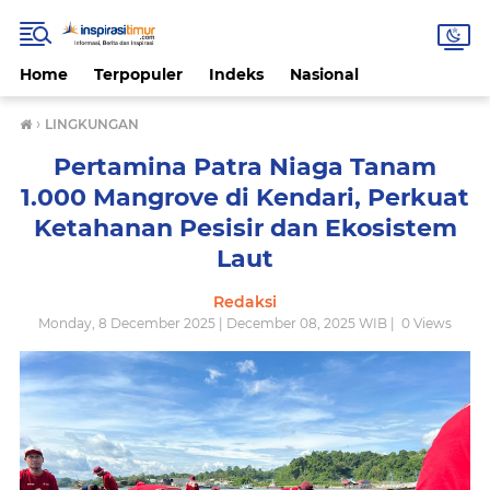
Home
Terpopuler
Indeks
Nasional
›
LINGKUNGAN
Pertamina Patra Niaga Tanam
1.000 Mangrove di Kendari, Perkuat
Ketahanan Pesisir dan Ekosistem
Laut
Redaksi
Monday, 8 December 2025 | December 08, 2025 WIB |
0
Views