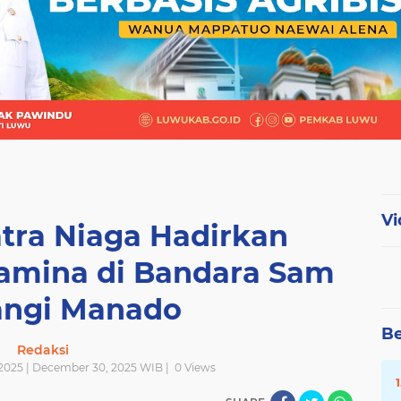
Vi
tra Niaga Hadirkan
amina di Bandara Sam
angi Manado
Be
Redaksi
2025 | December 30, 2025 WIB |
0
Views