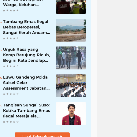
Warga, Keluhan
Ditangani Maksimal
24 Jam
Tambang Emas Ilegal
Bebas Beroperasi,
Sungai Keruh Ancam
Sawah dan Air Bersih
Warga Luwu
Unjuk Rasa yang
Kerap Berujung Ricuh,
Begini Kata Jendlap
API
Luwu Gandeng Polda
Sulsel Gelar
Assessment Jabatan,
Perkuat Penempatan
ASN Berbasis
Kompetensi
Tangisan Sungai Suso:
Ketika Tambang Emas
Ilegal Merajalela,
Negara Seolah
Memilih Diam
Lihat Selengkapnya