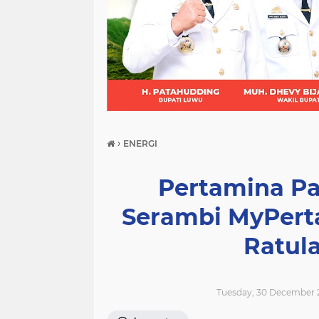
(21)
(9)
(7)
›
ENERGI
Pertamina Pa
Serambi MyPert
Ratul
Tuesday, 30 December 