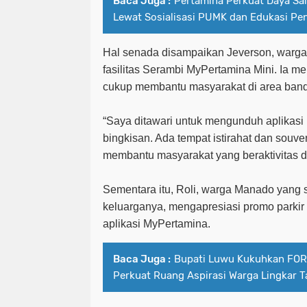
Baca Juga :
Pertamina Perkuat Daya Sa
Lewat Sosialisasi PUMK dan Edukasi P
Hal senada disampaikan Jeverson, war
fasilitas Serambi MyPertamina Mini. Ia me
cukup membantu masyarakat di area band
“Saya ditawari untuk mengunduh aplikas
bingkisan. Ada tempat istirahat dan souven
membantu masyarakat yang beraktivitas di
Sementara itu, Roli, warga Manado yang
keluarganya, mengapresiasi promo parkir
aplikasi MyPertamina.
Baca Juga :
Bupati Luwu Kukuhkan FO
Perkuat Ruang Aspirasi Warga Lingkar 