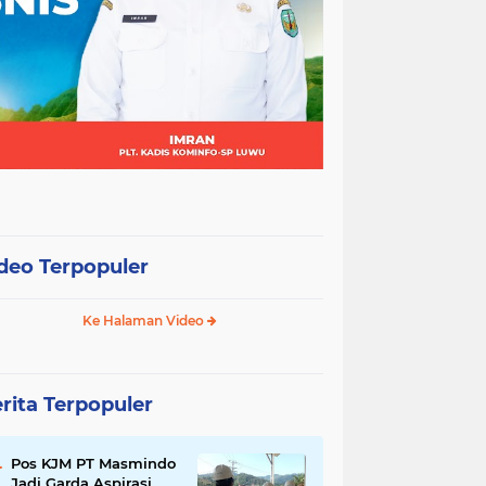
deo Terpopuler
Ke Halaman Video
rita Terpopuler
Pos KJM PT Masmindo
Jadi Garda Aspirasi