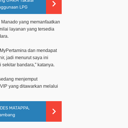
ing UMKM Takalar
enggunaan LPG
ga Manado yang memanfaatkan
nilai layanan yang tersedia
ara.
i MyPertamina dan mendapat
ir, jadi menurut saya ini
 sekitar bandara,” katanya.
 sedang menjemput
 VIP yang ditawarkan melalui
RDES MATAPPA,
Tambang