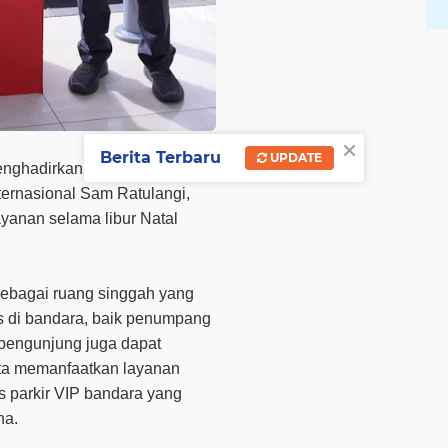
×
Berita Terbaru
UPDATE
enghadirkan layanan
Serambi
ternasional Sam Ratulangi,
yanan selama libur Natal
sebagai ruang singgah yang
s di bandara, baik penumpang
 pengunjung juga dapat
rta memanfaatkan layanan
tas parkir VIP bandara yang
na.