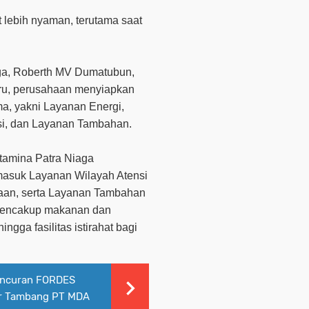
t lebih nyaman, terutama saat
ga,
Roberth MV Dumatubun
,
ru, perusahaan menyiapkan
ma, yakni
Layanan Energi,
si, dan Layanan Tambahan
.
tamina Patra Niaga
masuk Layanan Wilayah Atensi
aan, serta Layanan Tambahan
i mencakup makanan dan
ngga fasilitas istirahat bagi
uncuran FORDES
ar Tambang PT MDA