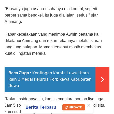
“Biasanya juga usaha-usahanya dia kontrol, seperti
barber sama bengkel. Itu juga dia jalani serius,” ujar
Ammang.
Kabar kecelakaan yang menimpa Awhin pertama kali
diketahui Ammang dan rekan-rekannya melalui siaran
langsung balapan. Momen tersebut masih membekas
kuat di ingatan mereka.
Baca Juga :
Kontingen Karate Luwu Utara
Raih 3 Medal Kejurda Porbikawa Kabupaten
Gowa
“Kalau insidennya itu, kami sementara nonton live juga.
×
Jam 5 sore di sini kemarin. Jadi langsung terlihat di situ,
Berita Terbaru
UPDATE
kami sudah curiga,” tuturnya.