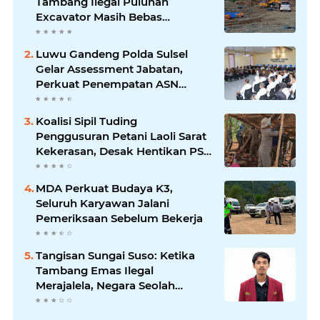
Tambang Ilegal Puluhan
Excavator Masih Bebas
Beroperasi
Luwu Gandeng Polda Sulsel
Gelar Assessment Jabatan,
Perkuat Penempatan ASN
Berbasis Kompetensi
Koalisi Sipil Tuding
Penggusuran Petani Laoli Sarat
Kekerasan, Desak Hentikan PSN
PT IHIP
MDA Perkuat Budaya K3,
Seluruh Karyawan Jalani
Pemeriksaan Sebelum Bekerja
Tangisan Sungai Suso: Ketika
Tambang Emas Ilegal
Merajalela, Negara Seolah
Memilih Diam