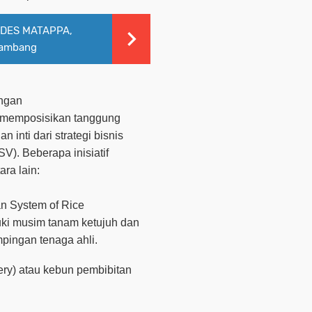
RDES MATAPPA,
Tambang
ungan
e memposisikan tanggung
 inti dari strategi bisnis
V). Beberapa inisiatif
ara lain:
an
System of Rice
ki musim tanam ketujuh dan
pingan tenaga ahli.
ery
) atau kebun pembibitan