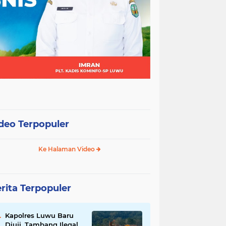
deo Terpopuler
Ke Halaman Video
rita Terpopuler
Kapolres Luwu Baru
Diuji, Tambang Ilegal