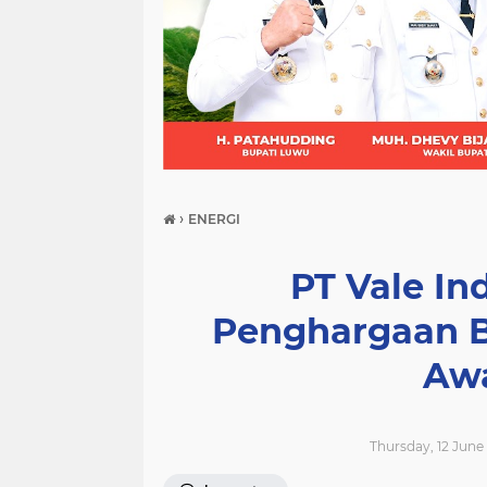
(21)
(9)
(7)
›
ENERGI
PT Vale In
Penghargaan B
Awa
Thursday, 12 June 