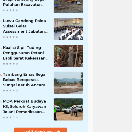
Puluhan Excavator
Masih Bebas
Beroperasi
Luwu Gandeng Polda
Sulsel Gelar
Assessment Jabatan,
Perkuat Penempatan
ASN Berbasis
Kompetensi
Koalisi Sipil Tuding
Penggusuran Petani
Laoli Sarat Kekerasan,
Desak Hentikan PSN
PT IHIP
Tambang Emas Ilegal
Bebas Beroperasi,
Sungai Keruh Ancam
Sawah dan Air Bersih
Warga Luwu
MDA Perkuat Budaya
K3, Seluruh Karyawan
Jalani Pemeriksaan
Sebelum Bekerja
Lihat Selengkapnya