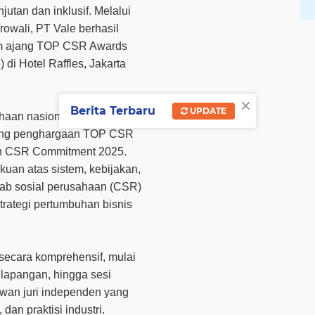
jutan dan inklusif. Melalui
rowali, PT Vale berhasil
am ajang TOP CSR Awards
di Hotel Raffles, Jakarta
×
Berita Terbaru
UPDATE
ahaan nasional dan
yong penghargaan
TOP CSR
n CSR Commitment 2025
.
uan atas sistem, kebijakan,
wab sosial perusahaan (CSR)
strategi pertumbuhan bisnis
secara komprehensif, mulai
 lapangan, hingga sesi
wan juri independen yang
 dan praktisi industri.