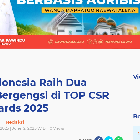
Vi
donesia Raih Dua
ergengsi di TOP CSR
rds 2025
Be
Redaksi
2025 | June 12, 2025 WIB |
0
Views