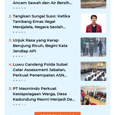
Ancam Sawah dan Air Bersih
Warga Luwu
Tangisan Sungai Suso: Ketika
Tambang Emas Ilegal
Merajalela, Negara Seolah
Memilih Diam
Unjuk Rasa yang Kerap
Berujung Ricuh, Begini Kata
Jendlap API
Luwu Gandeng Polda Sulsel
Gelar Assessment Jabatan,
Perkuat Penempatan ASN
Berbasis Kompetensi
PT Masmindo Perkuat
Kesiapsiagaan Warga, Desa
Kadundung Resmi Menjadi Desa
Tangguh Bencana