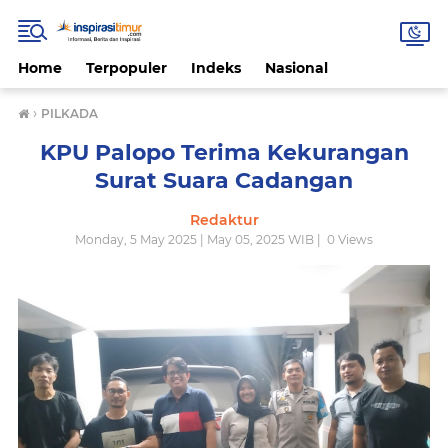
Home
Terpopuler
Indeks
Nasional
›
PILKADA
KPU Palopo Terima Kekurangan
Surat Suara Cadangan
Redaktur
Monday, 5 May 2025 | May 05, 2025 WIB |
0
Views