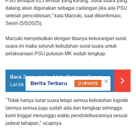
PSU terdapat 615 lembar yang kurang. Surat suara yang
datang akan digunakan sebagai cadangan jika ada PSU
setelah pencoblosan,” kata Marzuki, saat dikonfirmasi
,
Senin (5/5/2025).
Marzuki menyebutkan dengan tibanya kekurangan surat
suara ini maka seluruh kebutuhan surat suara untuk
pelaksanaan PSU putusan MK sudah lengkap.
Baca Juga :
Insha Allah, Prabowo Segera
×
Berita Terbaru
UPDATE
Lantik Pata-Dhevy 6 Februari di Jakarta
"Tidak hanya surat suara tetapi semua kebutuhan logistik
lainnya semua juga sudah ada dan kengkap sehingga
kami tinggal menunggu waktu pendistribusiannya sesuai
jadwal tahapan," ucapnya.