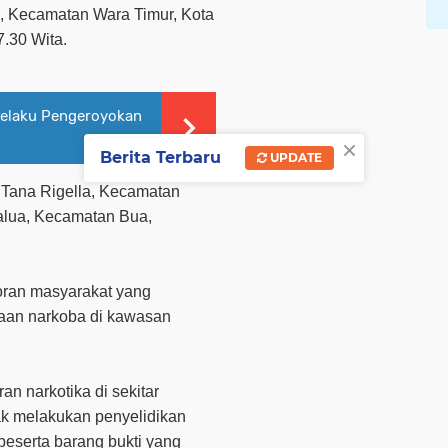
, Kecamatan Wara Timur, Kota
7.30 Wita.
Pelaku Pengeroyokan
×
Berita Terbaru
UPDATE
 Tana Rigella, Kecamatan
alua, Kecamatan Bua,
oran masyarakat yang
naan narkoba di kawasan
n narkotika di sekitar
k melakukan penyelidikan
eserta barang bukti yang