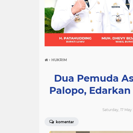
(21)
(9)
(7)
›
HUKRIM
Dua Pemuda As
Palopo, Edarkan
Saturday, 17 May 
komentar