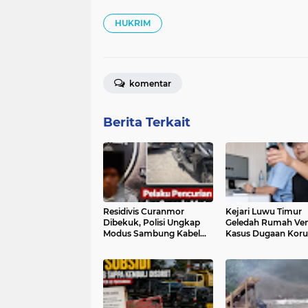
HUKRIM
komentar
Berita Terkait
Residivis Curanmor
Kejari Luwu Timur
Dibekuk, Polisi Ungkap
Geledah Rumah Ve
Modus Sambung Kabel
Kasus Dugaan Koru
Kontak
Pengadaan Ambula
Dana CSR PT Vale