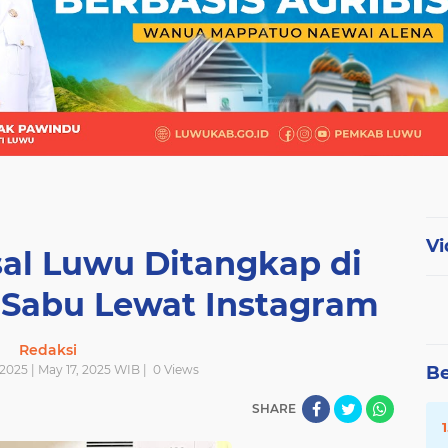
Vi
al Luwu Ditangkap di
 Sabu Lewat Instagram
Redaksi
2025 | May 17, 2025 WIB |
0
Views
Be
SHARE