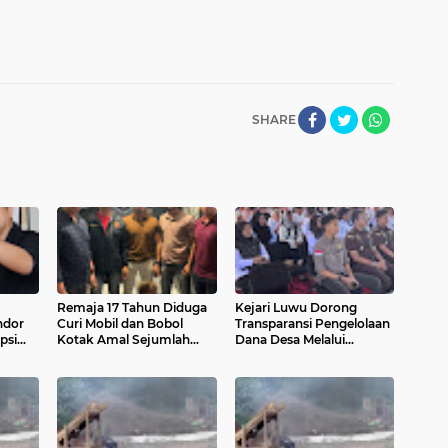
SHARE
Remaja 17 Tahun Diduga
Kejari Luwu Dorong
ndor
Curi Mobil dan Bobol
Transparansi Pengelolaan
psi
Kotak Amal Sejumlah
Dana Desa Melalui
ns
Masjid di Palopo
Penerangan Hukum bagi
105 Desa