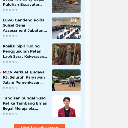
Puluhan Excavator
Masih Bebas
Beroperasi
Luwu Gandeng Polda
Sulsel Gelar
Assessment Jabatan,
Perkuat Penempatan
ASN Berbasis
Kompetensi
Koalisi Sipil Tuding
Penggusuran Petani
Laoli Sarat Kekerasan,
Desak Hentikan PSN
PT IHIP
MDA Perkuat Budaya
K3, Seluruh Karyawan
Jalani Pemeriksaan
Sebelum Bekerja
Tangisan Sungai Suso:
Ketika Tambang Emas
Ilegal Merajalela,
Negara Seolah
Memilih Diam
Lihat Selengkapnya