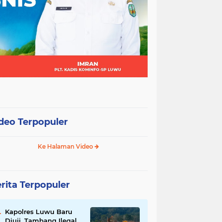
deo Terpopuler
Ke Halaman Video
rita Terpopuler
Kapolres Luwu Baru
Diuji, Tambang Ilegal