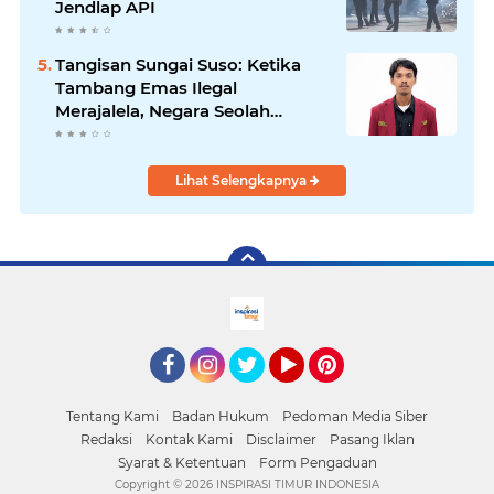
Jendlap API
Tangisan Sungai Suso: Ketika
Tambang Emas Ilegal
Merajalela, Negara Seolah
Memilih Diam
Lihat Selengkapnya
facebook
Instagram
Twitter
YouTube
Pinterest
Tentang Kami
Badan Hukum
Pedoman Media Siber
Redaksi
Kontak Kami
Disclaimer
Pasang Iklan
Syarat & Ketentuan
Form Pengaduan
Copyright ©
2026 INSPIRASI TIMUR INDONESIA