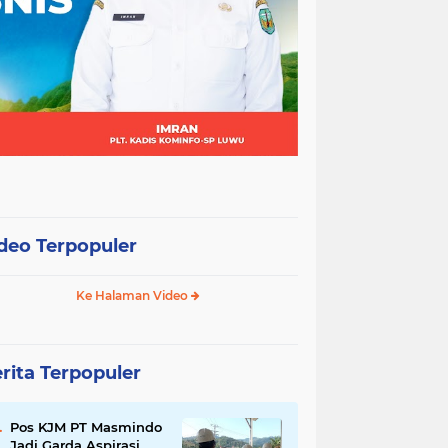
deo Terpopuler
Ke Halaman Video
rita Terpopuler
Pos KJM PT Masmindo
Jadi Garda Aspirasi