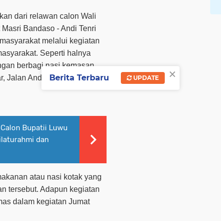
kan dari relawan calon Wali
 Masri Bandaso - Andi Tenri
masyarakat melalui kegiatan
asyarakat. Seperti halnya
ngan berbagi nasi kemasan
×
Berita Terbaru
ar, Jalan Andi Djemma, Kota
UPDATE
 Calon Bupatii Luwu
ilaturahmi dan
makanan atau nasi kotak yang
an tersebut. Adapun kegiatan
kemas dalam kegiatan Jumat