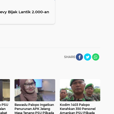
vy Bijak Lantik 2.000-an
SHARE
n PSU
Bawaslu Palopo Ingatkan
Kodim 1403 Palopo
alan
Penurunan APK Jelang
Kerahkan 350 Personel
tabat
Masa Tenang PSU Pilkada
Amankan PSU Pilkada