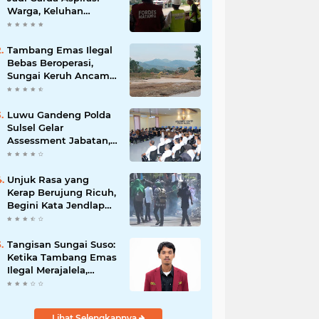
Warga, Keluhan
Ditangani Maksimal
24 Jam
Tambang Emas Ilegal
Bebas Beroperasi,
Sungai Keruh Ancam
Sawah dan Air Bersih
Warga Luwu
Luwu Gandeng Polda
Sulsel Gelar
Assessment Jabatan,
Perkuat Penempatan
ASN Berbasis
Kompetensi
Unjuk Rasa yang
Kerap Berujung Ricuh,
Begini Kata Jendlap
API
Tangisan Sungai Suso:
Ketika Tambang Emas
Ilegal Merajalela,
Negara Seolah
Memilih Diam
Lihat Selengkapnya