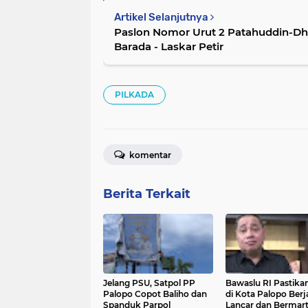
Artikel Selanjutnya
Paslon Nomor Urut 2 Patahuddin-Dhe
Barada - Laskar Petir
PILKADA
komentar
Berita Terkait
Jelang PSU, Satpol PP
Bawaslu RI Pastika
Palopo Copot Baliho dan
di Kota Palopo Berj
Spanduk Parpol
Lancar dan Bermar