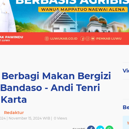
Vi
 Berbagi Makan Bergizi
Bandaso - Andi Tenri
Karta
Be
Redaktur
024 | November 15, 2024 WIB |
0
Views