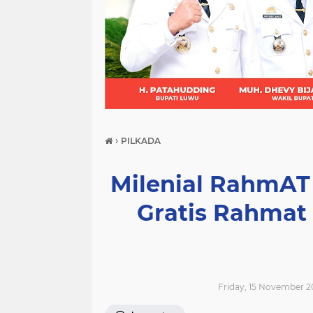
(21)
(9)
(7)
›
PILKADA
Milenial RahmAT
Gratis Rahmat 
Friday, 15 November 2