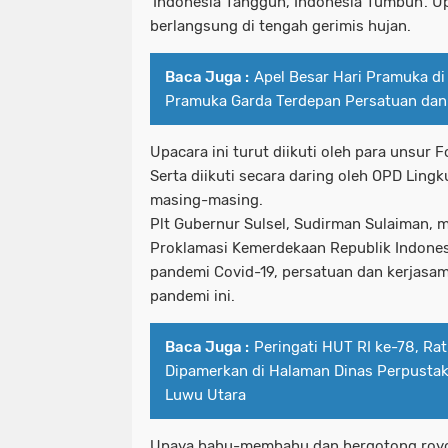
'Indonesia Tangguh, Indonesia Tumbuh'. U
berlangsung di tengah gerimis hujan.
Baca Juga :
Apel Besar Hari Pramuka di
Pramuka Garda Terdepan Persatuan dan
Upacara ini turut diikuti oleh para unsur 
Serta diikuti secara daring oleh OPD Ling
masing-masing.
Plt Gubernur Sulsel, Sudirman Sulaiman,
Proklamasi Kemerdekaan Republik Indonesia
pandemi Covid-19, persatuan dan kerjasama
pandemi ini.
Baca Juga :
Peringati HUT RI ke-78, Ra
Dipamerkan di Halaman Dinas Perpustak
Luwu Utara
Upaya bahu-membahu dan bergotong royo