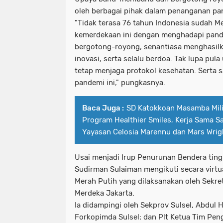
oleh berbagai pihak dalam penanganan pa
"Tidak terasa 76 tahun Indonesia sudah Me
kemerdekaan ini dengan menghadapi pand
bergotong-royong, senantiasa menghasilka
inovasi, serta selalu berdoa. Tak lupa pu
tetap menjaga protokol kesehatan. Serta 
pandemi ini," pungkasnya.
Baca Juga :
SD Katokkoan Masamba Milik
Program Healthier Smiles, Kerja Sama Sa
Yayasan Celosia Marennu dan Mars Wrig
Usai menjadi Irup Penurunan Bendera tingk
Sudirman Sulaiman mengikuti secara virt
Merah Putih yang dilaksanakan oleh Sekret
Merdeka Jakarta.
Ia didampingi oleh Sekprov Sulsel, Abdul 
Forkopimda Sulsel; dan Plt Ketua Tim Pen