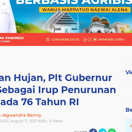
Vi
an Hujan, Plt Gubernur
 Sebagai Irup Penurunan
ada 76 Tahun RI
Be
r: Algwendra Benny
2021 | August 17, 2021 WIB |
0
Views