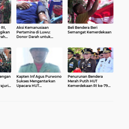
RI,
Aksi Kemanusiaan
Beli Bendera Beri
agikan
Pertamina di Luwu:
Semangat Kemerdekaan
rah
Donor Darah untuk
Negeri, Semangat di HUT
ke-80 RI
engan
Kapten Inf Agus Purwono
Penurunan Bendera
Sukses Mengantarkan
Merah Putih HUT
ajurit
Upacara HUT
Kemerdekaan RI ke-79
Kemerfdekaan RI ke-79 di
Berjalan Khidmat
ra 1
Palopo