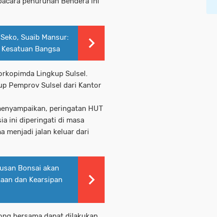
pacara penurunan Bendera ini
 Seko, Suaib Mansur:
 Kesatuan Bangsa
Forkopimda Lingkup Sulsel.
kup Pemprov Sulsel dari Kantor
 menyampaikan, peringatan HUT
 ini diperingati di masa
 menjadi jalan keluar dari
tusan Bonsai akan
aan dan Kearsipan
ng bersama dapat dilakukan