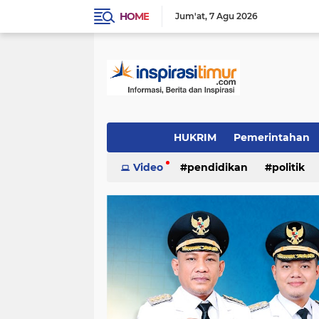
HOME
Jum'at
7 Agu 2026
HUKRIM
Pemerintahan
Indeks
Video
(1501)
pendidikan
(1324)
politik
PENDIDIKAN
POLITIK
INSPIRAS
video/foto
(383)
(337)
(244)
Daerah
OTOMOTIF
LIFE STYLE
(96)
(89)
(54)
inspirasi cinta
KULINER
INSPIRA