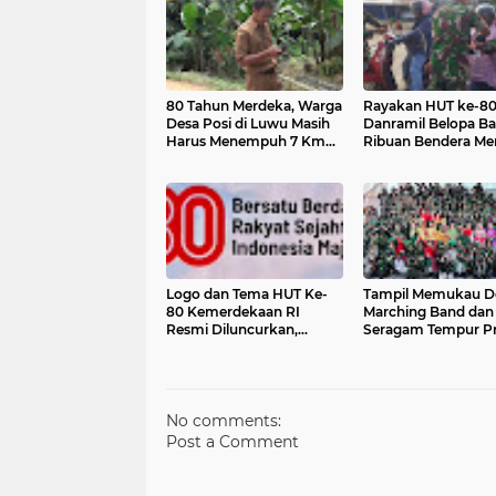
80 Tahun Merdeka, Warga
Rayakan HUT ke-80 
Desa Posi di Luwu Masih
Danramil Belopa B
Harus Menempuh 7 Km
Ribuan Bendera Me
Demi Sinyal Ponsel
Putih
Logo dan Tema HUT Ke-
Tampil Memukau D
80 Kemerdekaan RI
Marching Band dan
Resmi Diluncurkan,
Seragam Tempur Pr
Bersatu Berdaulat untuk
TNI, Murid TK Kartika XX -
Indonesia Maju
42 Palopo Rebut Jua
No comments:
Post a Comment