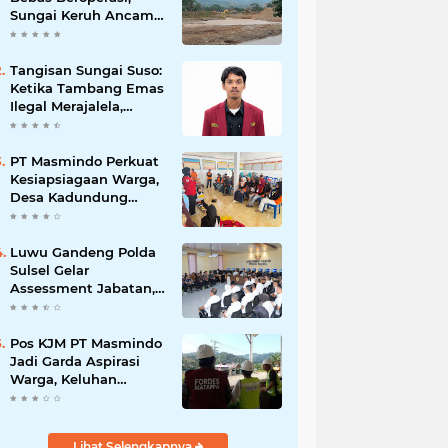
Sungai Keruh Ancam
Sawah dan Air Bersih
Warga Luwu
Tangisan Sungai Suso:
Ketika Tambang Emas
Ilegal Merajalela,
Negara Seolah
Memilih Diam
PT Masmindo Perkuat
Kesiapsiagaan Warga,
Desa Kadundung
Resmi Menjadi Desa
Tangguh Bencana
Luwu Gandeng Polda
Sulsel Gelar
Assessment Jabatan,
Perkuat Penempatan
ASN Berbasis
Kompetensi
Pos KJM PT Masmindo
Jadi Garda Aspirasi
Warga, Keluhan
Ditangani Maksimal
24 Jam
Lihat Selengkapnya