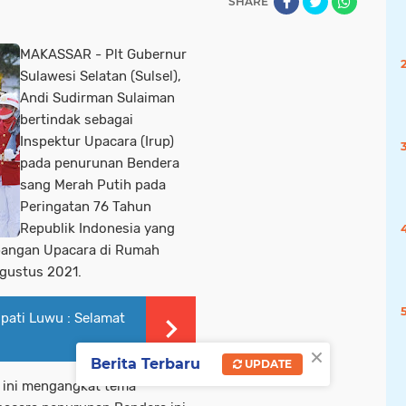
SHARE
MAKASSAR - Plt Gubernur
Sulawesi Selatan (Sulsel),
Andi Sudirman Sulaiman
bertindak sebagai
Inspektur Upacara (Irup)
pada penurunan Bendera
sang Merah Putih pada
Peringatan 76 Tahun
Republik Indonesia yang
Lapangan Upacara di Rumah
Agustus 2021.
pati Luwu : Selamat
×
Berita Terbaru
UPDATE
 ini mengangkat tema