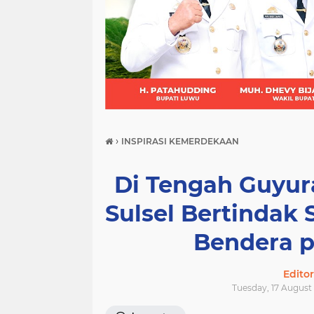
(21)
(9)
(7)
›
INSPIRASI KEMERDEKAAN
Di Tengah Guyur
Sulsel Bertindak
Bendera p
Edito
Tuesday, 17 August 