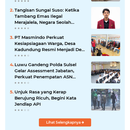
Warga Luwu
Tangisan Sungai Suso: Ketika
Tambang Emas Ilegal
Merajalela, Negara Seolah
Memilih Diam
PT Masmindo Perkuat
Kesiapsiagaan Warga, Desa
Kadundung Resmi Menjadi Desa
Tangguh Bencana
Luwu Gandeng Polda Sulsel
Gelar Assessment Jabatan,
Perkuat Penempatan ASN
Berbasis Kompetensi
Unjuk Rasa yang Kerap
Berujung Ricuh, Begini Kata
Jendlap API
Lihat Selengkapnya