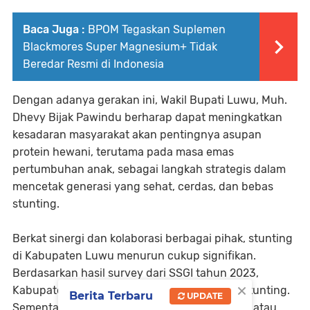
Baca Juga :
BPOM Tegaskan Suplemen
Blackmores Super Magnesium+ Tidak
Beredar Resmi di Indonesia
Dengan adanya gerakan ini, Wakil Bupati Luwu, Muh.
Dhevy Bijak Pawindu berharap dapat meningkatkan
kesadaran masyarakat akan pentingnya asupan
protein hewani, terutama pada masa emas
pertumbuhan anak, sebagai langkah strategis dalam
mencetak generasi yang sehat, cerdas, dan bebas
stunting.
Berkat sinergi dan kolaborasi berbagai pihak, stunting
di Kabupaten Luwu menurun cukup signifikan.
Berdasarkan hasil survey dari SSGI tahun 2023,
×
Kabupaten Luwu tercatat 32,1 persen kasus stunting.
Berita Terbaru
UPDATE
Sementara pada tahun 2024 turun 8,5 persen atau