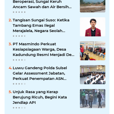
Beroperasi, Sungai Keruh
Ancam Sawah dan Air Bersih
Warga Luwu
Tangisan Sungai Suso: Ketika
Tambang Emas Ilegal
Merajalela, Negara Seolah
Memilih Diam
PT Masmindo Perkuat
Kesiapsiagaan Warga, Desa
Kadundung Resmi Menjadi Desa
Tangguh Bencana
Luwu Gandeng Polda Sulsel
Gelar Assessment Jabatan,
Perkuat Penempatan ASN
Berbasis Kompetensi
Unjuk Rasa yang Kerap
Berujung Ricuh, Begini Kata
Jendlap API