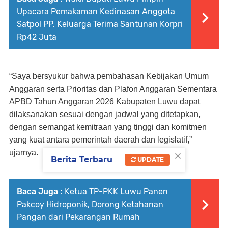
Upacara Pemakaman Kedinasan Anggota
Satpol PP, Keluarga Terima Santunan Korpri
Rp42 Juta
“Saya bersyukur bahwa pembahasan Kebijakan Umum
Anggaran serta Prioritas dan Plafon Anggaran Sementara
APBD Tahun Anggaran 2026 Kabupaten Luwu dapat
dilaksanakan sesuai dengan jadwal yang ditetapkan,
dengan semangat kemitraan yang tinggi dan komitmen
yang kuat antara pemerintah daerah dan legislatif,”
×
ujarnya.
Berita Terbaru
UPDATE
Baca Juga :
Ketua TP-PKK Luwu Panen
Pakcoy Hidroponik, Dorong Ketahanan
Pangan dari Pekarangan Rumah