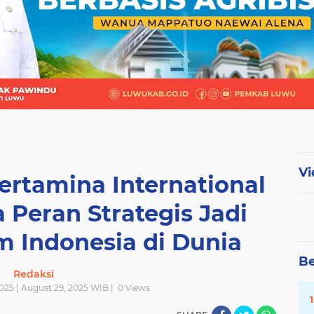
Vi
ertamina International
 Peran Strategis Jadi
m Indonesia di Dunia
Be
Redaksi
025 | August 29, 2025 WIB |
0
Views