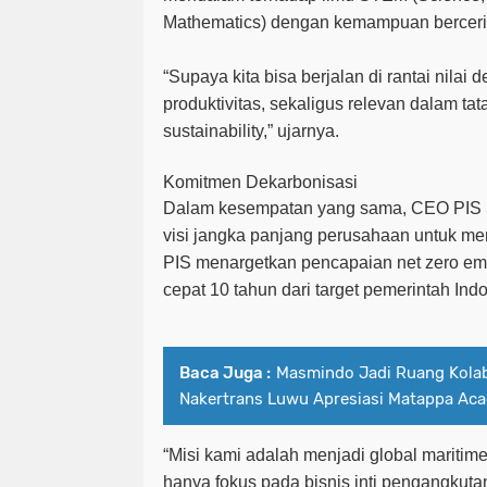
Mathematics) dengan kemampuan berceri
“Supaya kita bisa berjalan di rantai nilai
produktivitas, sekaligus relevan dalam tat
sustainability,” ujarnya.
Komitmen Dekarbonisasi
Dalam kesempatan yang sama, CEO PIS 
visi jangka panjang perusahaan untuk me
PIS menargetkan pencapaian net zero emi
cepat 10 tahun dari target pemerintah Ind
Baca Juga :
Masmindo Jadi Ruang Kolab
Nakertrans Luwu Apresiasi Matappa Ac
“Misi kami adalah menjadi
global maritim
hanya fokus pada bisnis inti pengangkutan