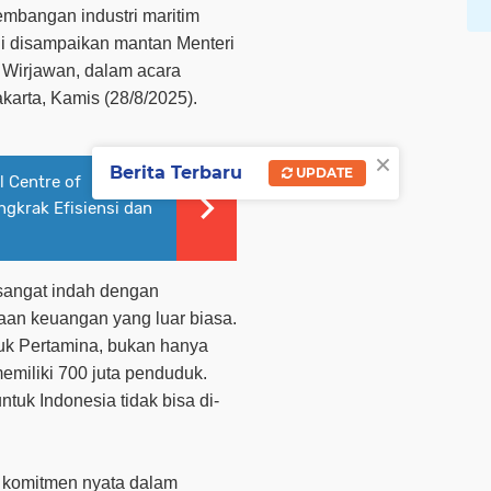
embangan industri maritim
ni disampaikan mantan Menteri
 Wirjawan, dalam acara
akarta, Kamis (28/8/2025).
×
Berita Terbaru
UPDATE
 Centre of
ngkrak Efisiensi dan
 sangat indah dengan
an keuangan yang luar biasa.
tuk Pertamina, bukan hanya
memiliki 700 juta penduduk.
tuk Indonesia tidak bisa di-
 komitmen nyata dalam