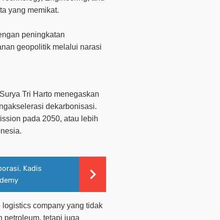
ta yang memikat.
 dengan peningkatan
anan geopolitik melalui narasi
Surya Tri Harto menegaskan
ngakselerasi dekarbonisasi.
ssion pada 2050, atau lebih
onesia.
orasi, Kadis
ademy
e logistics company
yang tidak
 petroleum, tetapi juga