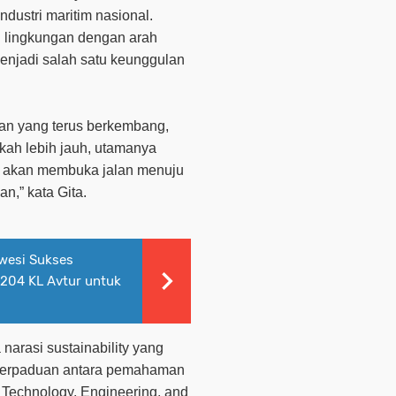
ndustri maritim nasional.
ah lingkungan dengan arah
njadi salah satu keunggulan
an yang terus berkembang,
kah lebih jauh, utamanya
ni akan membuka jalan menuju
n,” kata Gita.
awesi Sukses
.204 KL Avtur untuk
a narasi
sustainability
yang
n perpaduan antara pemahaman
Technology, Engineering, and