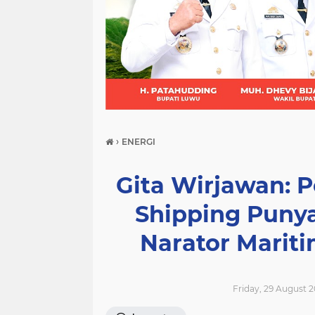
(21)
(9)
(7)
›
ENERGI
Gita Wirjawan: P
Shipping Punya
Narator Mariti
Friday, 29 August 2