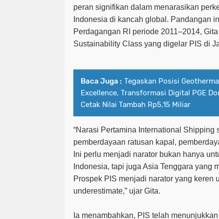
peran signifikan dalam menarasikan perk
Indonesia di kancah global. Pandangan i
Perdagangan RI periode 2011–2014, Gita
Sustainability Class
yang digelar PIS di J
Baca Juga :
Tegaskan Posisi Geothermal
Excellence, Transformasi Digital PGE Do
Cetak Nilai Tambah Rp5,15 Miliar
“
Narasi Pertamina International Shipping
pemberdayaan ratusan kapal, pemberdaya
Ini perlu menjadi narator bukan hanya un
Indonesia, tapi juga Asia Tenggara yang 
Prospek PIS menjadi narator yang keren un
underestimate,
” ujar Gita.
Ia menambahkan, PIS telah menunjukkan