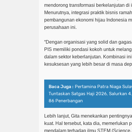
mendorong transformasi berkelanjutan di i
Menurutnya, integrasi praktik bisnis ram
pembangunan ekonomi hijau Indonesia me
perusahaan ini.
“Dengan organisasi yang solid dan gagas
PIS memiliki pondasi kokoh untuk melang
dalam sektor keberlanjutan. Kombinasi i
kesuksesan yang lebih besar di masa depa
Baca Juga :
Pertamina Patra Niaga Sul
Tuntaskan Satgas Haji 2026, Salurkan 4
86 Penerbangan
Lebih lanjut, Gita menekankan pentingny
kuat. Hal tersebut, kata dia, memerluka
mendalam terhadap ilmu STEM (Science, 