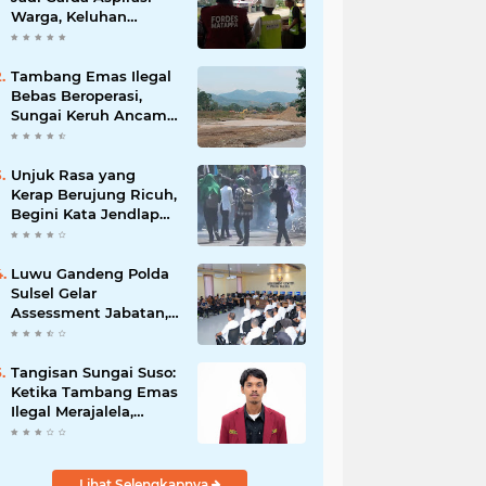
Warga, Keluhan
Ditangani Maksimal
24 Jam
Tambang Emas Ilegal
Bebas Beroperasi,
Sungai Keruh Ancam
Sawah dan Air Bersih
Warga Luwu
Unjuk Rasa yang
Kerap Berujung Ricuh,
Begini Kata Jendlap
API
Luwu Gandeng Polda
Sulsel Gelar
Assessment Jabatan,
Perkuat Penempatan
ASN Berbasis
Kompetensi
Tangisan Sungai Suso:
Ketika Tambang Emas
Ilegal Merajalela,
Negara Seolah
Memilih Diam
Lihat Selengkapnya