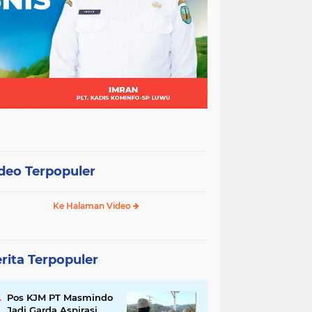
deo Terpopuler
Ke Halaman Video
rita Terpopuler
Pos KJM PT Masmindo
Jadi Garda Aspirasi