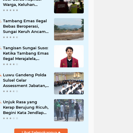
Warga, Keluhan
Ditangani Maksimal
24 Jam
Tambang Emas Ilegal
Bebas Beroperasi,
Sungai Keruh Ancam
Sawah dan Air Bersih
Warga Luwu
Tangisan Sungai Suso:
Ketika Tambang Emas
Ilegal Merajalela,
Negara Seolah
Memilih Diam
Luwu Gandeng Polda
Sulsel Gelar
Assessment Jabatan,
Perkuat Penempatan
ASN Berbasis
Kompetensi
Unjuk Rasa yang
Kerap Berujung Ricuh,
Begini Kata Jendlap
API
Lihat Selengkapnya