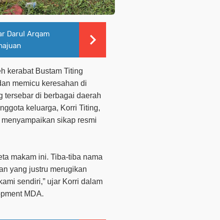
ar Darul Arqam
majuan
eh kerabat Bustam Titing
 dan memicu keresahan di
g tersebar di berbagai daerah
ggota keluarga, Korri Titing,
 menyampaikan sikap resmi
eta makam ini. Tiba-tiba nama
an yang justru merugikan
ami sendiri,” ujar Korri dalam
opment MDA.