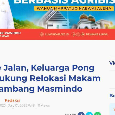
Vi
 Jalan, Keluarga Pong
 Dukung Relokasi Makam
Tambang Masmindo
Be
Redaksi
2025 | July 01, 2025 WIB |
0
Views