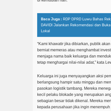
di kemudian hari.
Baca Juga :
RDP DPRD Luwu Bahas Rekr
DAVIDI Jalankan Rekomendasi dan Buk
Lokal
“Kami khawatir jika dibiarkan, publik aka
berniat memeras atau menghambat investas
menjaga nama baik keluarga dan mendu
tetap menghargai nilai-nilai adat,” kata Lew
Keluarga ini juga menyayangkan aksi pem
berlangsung hampir satu minggu dan men
pasokan logistik tambang. Mereka mene
kecil pelaku blokade yang merupakan ang
sebagian besar tidak dikenal. Mereka m
kepada perusahaan jika ingin menempuh j