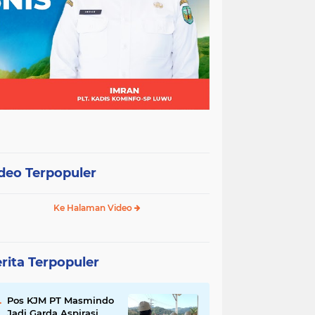
deo Terpopuler
Ke Halaman Video
rita Terpopuler
Pos KJM PT Masmindo
Jadi Garda Aspirasi