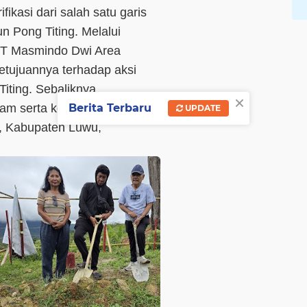
ifikasi dari salah satu garis
n Pong Titing. Melalui
PT Masmindo Dwi Area
tujuannya terhadap aksi
iting. Sebaliknya,
×
am serta kelanjutan proyek
Berita Terbaru
UPDATE
, Kabupaten Luwu,