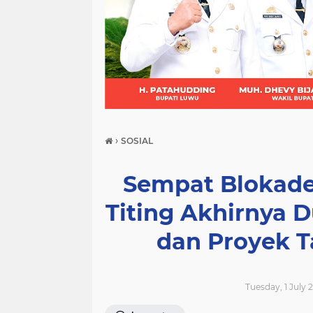
(21)
(9)
(7)
›
SOSIAL
Sempat Blokade
Titing Akhirnya
dan Proyek 
Tuesday, 1 July 