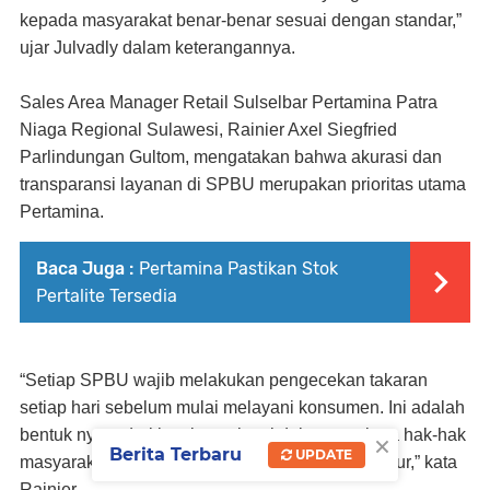
kepada masyarakat benar-benar sesuai dengan standar,”
ujar Julvadly dalam keterangannya.
Sales Area Manager Retail Sulselbar Pertamina Patra
Niaga Regional Sulawesi, Rainier Axel Siegfried
Parlindungan Gultom, mengatakan bahwa akurasi dan
transparansi layanan di SPBU merupakan prioritas utama
Pertamina.
Baca Juga :
Pertamina Pastikan Stok
Pertalite Tersedia
“Setiap SPBU wajib melakukan pengecekan takaran
setiap hari sebelum mulai melayani konsumen. Ini adalah
×
bentuk nyata dari komitmen kami dalam menjaga hak-hak
Berita Terbaru
UPDATE
masyarakat dan memberikan pelayanan yang jujur,” kata
Rainier.