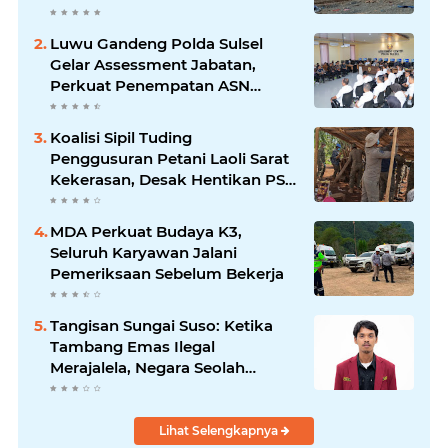
Beroperasi
Luwu Gandeng Polda Sulsel
Gelar Assessment Jabatan,
Perkuat Penempatan ASN
Berbasis Kompetensi
Koalisi Sipil Tuding
Penggusuran Petani Laoli Sarat
Kekerasan, Desak Hentikan PSN
PT IHIP
MDA Perkuat Budaya K3,
Seluruh Karyawan Jalani
Pemeriksaan Sebelum Bekerja
Tangisan Sungai Suso: Ketika
Tambang Emas Ilegal
Merajalela, Negara Seolah
Memilih Diam
Lihat Selengkapnya